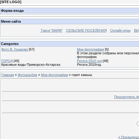
[
SITE LOGO
]
Форма входа
Меню сайта
Такси "МАЯК"
СЕЛЬСКИЕ ПОСЕЛЕНИЯ
Онлайн игры
ВИ
Categories
Фото В. Ушакова
[57]
Мои фотографии
[5]
В этом разделе собраны мои персона
фотографии.
ГОРОД
[45]
Регата 2010 год
[48]
Красивые виды Приморско-Ахтарска
Регата 2010год
Главная
»
Фотоальбом
»
Мои фотографии
» горит камыш
Просмотреть ф
« Предыдущ