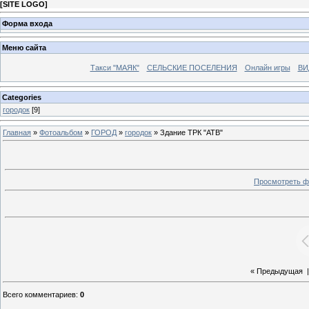
[
SITE LOGO
]
Форма входа
Меню сайта
Такси "МАЯК"
СЕЛЬСКИЕ ПОСЕЛЕНИЯ
Онлайн игры
ВИ
Categories
городок
[9]
Главная
»
Фотоальбом
»
ГОРОД
»
городок
» Здание ТРК "АТВ"
Просмотреть ф
« Предыдущая
|
Всего комментариев
:
0