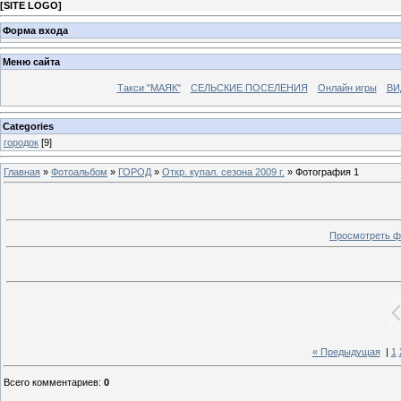
[
SITE LOGO
]
Форма входа
Меню сайта
Такси "МАЯК"
СЕЛЬСКИЕ ПОСЕЛЕНИЯ
Онлайн игры
ВИ
Categories
городок
[9]
Главная
»
Фотоальбом
»
ГОРОД
»
Откр. купал. сезона 2009 г.
» Фотография 1
Просмотреть ф
« Предыдущая
|
1
Всего комментариев
:
0