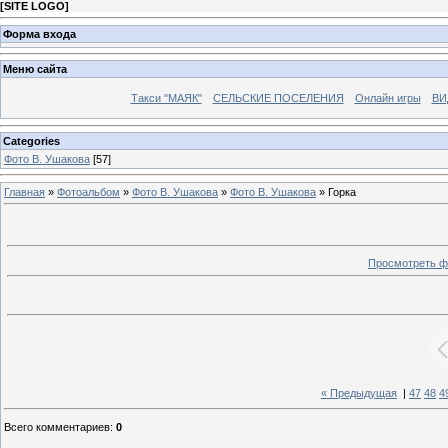
[
SITE LOGO
]
Форма входа
Меню сайта
Такси "МАЯК"
СЕЛЬСКИЕ ПОСЕЛЕНИЯ
Онлайн игры
ВИ
Categories
Фото В. Ушакова
[57]
Главная
»
Фотоальбом
»
Фото В. Ушакова
»
Фото В. Ушакова
» Горка
Просмотреть ф
« Предыдущая
|
47
48
4
Всего комментариев
:
0