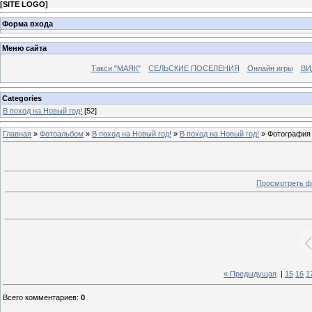
[
SITE LOGO
]
Форма входа
Меню сайта
Такси "МАЯК"
СЕЛЬСКИЕ ПОСЕЛЕНИЯ
Онлайн игры
ВИ
Categories
В поход на Новый год!
[52]
Главная
»
Фотоальбом
»
В поход на Новый год!
»
В поход на Новый год!
» Фотография
Просмотреть ф
« Предыдущая
|
15
16
1
Всего комментариев
:
0