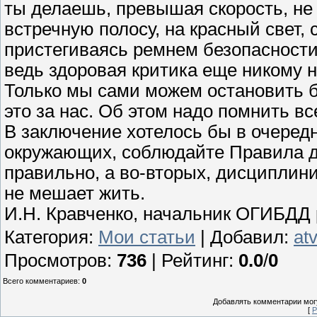
ты делаешь, превышая скорость, не
встречную полосу, на красный свет, 
пристегиваясь ремнем безопасности
ведь здоровая критика еще никому 
Только мы сами можем остановить б
это за нас. Об этом надо помнить вс
В заключение хотелось бы в очередн
окружающих, соблюдайте Правила до
правильно, а во-вторых, дисциплин
не мешает жить.
И.Н. Кравченко, начальник ОГИБДД 
Категория
:
Мои статьи
|
Добавил
:
at
Просмотров
:
736
|
Рейтинг
:
0.0
/
0
Всего комментариев
:
0
Добавлять комментарии могу
[
Р