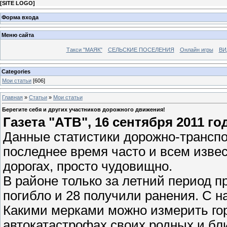
[
SITE LOGO
]
Форма входа
Меню сайта
Такси "МАЯК"
СЕЛЬСКИЕ ПОСЕЛЕНИЯ
Онлайн игры
ВИ
Categories
Мои статьи
[606]
Главная
»
Статьи
»
Мои статьи
Берегите себя и других участников дорожного движения!
Газета "АТВ", 16 сентября 2011 го
Данные статистики дорожно-трансп
последнее время часто и всем изве
дорогах, просто чудовищно.
В районе только за летний период п
погибло и 28 получили ранения. С 
Какими мерками можно измерить гор
автокатастрофах своих родных и бли