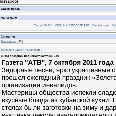
[
SITE LOGO
]
Форма входа
Меню сайта
Такси "МАЯК"
СЕЛЬСКИЕ ПОСЕЛЕНИЯ
Онлайн игры
ВИ
Categories
Мои статьи
[606]
Главная
»
Статьи
»
Мои статьи
«Этот праздник поднимает настроение!»
Газета "АТВ", 7 октября 2011 года
Задорные песни, ярко украшенные с
прошел ежегодный праздник «Золот
организации инвалидов.
Мастерицы общества испекли сладк
вкусные блюда из кубанской кухни.
столах были заготовки на зиму и да
выставка декоративно-прикладного 