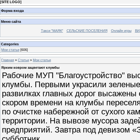
[
SITE LOGO
]
Форма входа
Меню сайта
Такси "МАЯК"
СЕЛЬСКИЕ ПОСЕЛЕНИЯ
Онлайн игры
ВИ
Categories
Мои статьи
[606]
Главная
»
Статьи
»
Мои статьи
Ярким ковром зацветают клумбы
Рабочие МУП "Благоустройство" вы
клумбы. Первыми украсили зеленые у
развилках главных дорог высажены с
скором времени на клумбы переселя
по очистке набережной от сухого к
территории. На вывозе мусора заде
предприятий. Завтра под девизом «
субботник.