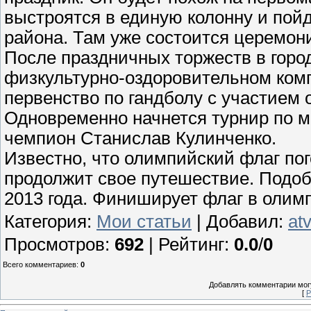
выстроятся в единую колонну и пой
района. Там уже состоится церемон
После праздничных торжеств в горо
физкультурно-оздоровительном комп
первенство по гандболу с участием
Одновременно начнется турнир по м
чемпион Станислав Кулинченко.
Известно, что олимпийский флаг пог
продолжит свое путешествие. Подоб
2013 года. Финиширует флаг в олим
Категория
:
Мои статьи
|
Добавил
:
at
Просмотров
:
692
|
Рейтинг
:
0.0
/
0
Всего комментариев
:
0
Добавлять комментарии могу
[
Р