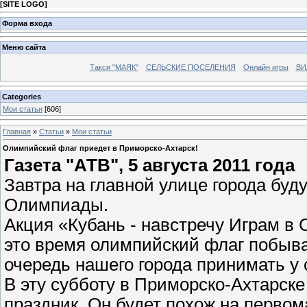
[
SITE LOGO
]
Форма входа
Меню сайта
Такси "МАЯК"
СЕЛЬСКИЕ ПОСЕЛЕНИЯ
Онлайн игры
ВИ
Categories
Мои статьи
[606]
Главная
»
Статьи
»
Мои статьи
Олимпийский флаг приедет в Приморско-Ахтарск!
Газета "АТВ", 5 августа 2011 года
Завтра на главной улице города буд
Олимпиады.
Акция «Кубань - навстречу Играм в 
это время олимпийский флаг побыва
очередь нашего города принимать у
В эту субботу в Приморско-Ахтарск
праздник. Он будет похож на перво