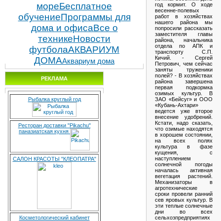
море
Бесплатное
год кормит. О ходе
весенне-полевых
обучение
Программы для
работ в хозяйствах
нашего района мы
дома и офиса
Все о
попросили рассказать
заместителя главы
технике
Новости
района, начальника
отдела по АПК и
футбола
АКВАРИУМ
транспорту С.П.
Кичий. - Сергей
ДОМА
Аквариум дома
Петрович, чем сейчас
заняты труженики
полей? - В хозяйствах
РЕКЛАМА
района завершена
первая подкормка
озимых культур. В
ЗАО «Бейсуг» и ООО
Рыбалка круглый год
«Кубань-Ахтари»
ведется уже второе
внесение удобрений.
Кстати, надо сказать,
Ресторан доставки "Pikachu"
что озимые находятся
паназиатская кухня
в хорошем состоянии,
на всех полях
культура в фазе
кущения, с
наступлением
САЛОН КРАСОТЫ "КЛЕОПАТРА"
солнечной погоды
началась активная
вегетация растений.
Механизаторы в
агротехнические
сроки провели ранний
сев яровых культур. В
эти теплые солнечные
дни во всех
сельхозпредприятиях
Косметологический кабинет