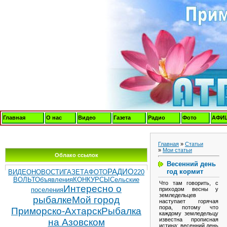
Главная
О нас
Видео
Газета
Радио
Фото
АФИ
Главная
»
Статьи
»
Мои статьи
Облако ссылок
Весенний день
год кормит
РАДИО
ВИДЕОНОВОСТИ
ГАЗЕТА
ФОТО
220
ВОЛЬТ
Объявления
КОНКУРСЫ
Сельские
Что там говорить, с
Интересно о
приходом весны у
поселения
земледельцев
рыбалке
Мой город
наступает горячая
пора, потому что
Приморско-Ахтарск
Рыбалка
каждому земледельцу
известна прописная
на Азовском
истина: весенний день