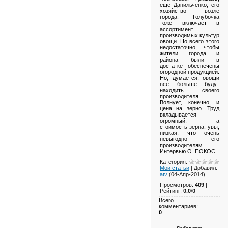
еще Данильченко, его
хозяйство возле
города. Голубочка
тоже включает в
ассортимент
производимых культур
овощи. Но всего этого
недостаточно, чтобы
жители города и
района были в
достатке обеспечены
огородной продукцией.
Но, думается, овощи
все больше будут
находить своего
производителя.
Волнует, конечно, и
цена на зерно. Труд
вкладывается
огромный, а
стоимость зерна, увы,
низкая, что очень
невыгодно его
производителям.
Интервью О. ПОКОС.
Категория
:
Мои статьи
|
Добавил
:
atv
(04-Апр-2014)
Просмотров
:
409
|
Рейтинг
:
0.0
/
0
Всего
комментариев
:
0