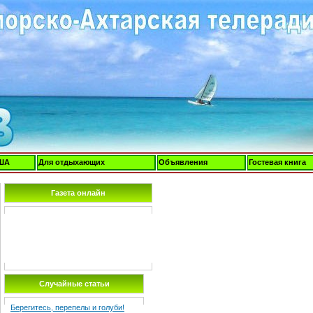
ША
Для отдыхающих
Объявления
Гостевая книга
Газета онлайн
Случайные статьи
Берегитесь, перепелы и голуби!