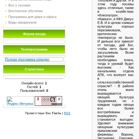
Топольян и других. И в
этом году посевы
Все о технике
здесь отличные, также
Бесплатное обучение
в хозяйствах
«Клеопатра»,
Программы для дома и офиса
«Кавказ», в КФХ Джеус
Виды аквариумов
Е.В. И в целом озимые
культуры хорошо
перезимовали,
критических
Форма входа
температур не было.
И дальше все зависит
от погоды, дай Бог,
чтобы лето было не
Телепрограмма
засушливым. Всем
растениям
Полная программа передач
необходима влага,
тогда и урожай будет
высоким. - Как
Статистика
начальника отдела
АПК, что волнует вас
в
сельскохозяйственной
Онлайн всего:
1
отрасли? - В районе
Гостей:
1
очень мало
Пользователей:
0
выращивается
овощей. Культура
трудоемкая, но с
каждым годом овощи
все более
востребованы и
Приветствую Вас
Гость
|
RSS
выращивать их
становится выгодно.
Уделяют внимание
овощным культурам
приазовские
фермеры: Ворона,
Чеснокова, Гришаев,