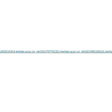
/1/933215414.jpg
//atv.ucoz.ru/_ph/10/1/707761321.jpg
//atv.ucoz.ru/_ph/10/1/982190101.jpg
//