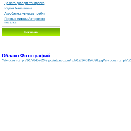
До чего доводит тонировка
Рядом была война
Акробатика увлекает ребят
Первые жители Ахтарского
поселка
Реклама
Облако Фотографий
//atv.ucoz.ru/_ph/3/1/784576249.jpg
//atv.ucoz.ru/_ph/12/1/46154596.jpg
//atv.ucoz.ru/_ph/3