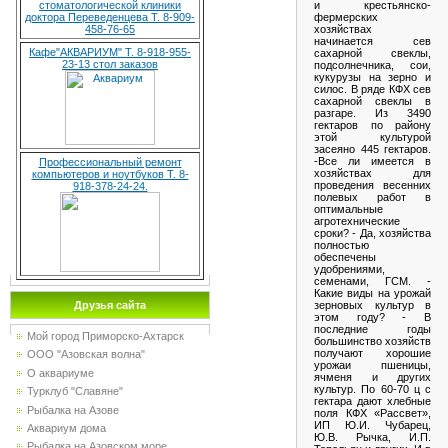
и крестьянско-
стоматологической клиники
фермерских
доктора Переведенцева Т. 8-909-
хозяйствах
458-76-65
начинается сев
Кафе"АКВАРИУМ" Т. 8-918-955-
сахарной свеклы,
23-13 стол заказов
подсолнечника, сои,
кукурузы на зерно и
силос. В ряде КФХ сев
сахарной свеклы в
разгаре. Из 3490
гектаров по району
этой культурой
засеяно 445 гектаров.
-Все ли имеется в
Профессиональный ремонт
хозяйствах для
компьютеров и ноутбуков Т. 8-
проведения весенних
918-378-24-24.
полевых работ в
оптимальные
агротехнические
сроки? - Да, хозяйства
полностью
обеспечены
удобрениями,
семенами, ГСМ. -
Какие виды на урожай
зерновых культур в
Друзья сайта
этом году? - В
последние годы
Мой город Приморско-Ахтарск
большинство хозяйств
получают хорошие
ООО "Азовская волна"
урожаи пшеницы,
О аквариуме
ячменя и других
культур. По 60-70 ц с
Турклуб "Славяне"
гектара дают хлебные
Рыбалка на Азове
поля КФХ «Рассвет»,
ИП Ю.И. Чубарец,
Аквариум дома
Ю.В. Рычка, И.П.
Рыбалка на Азовском море