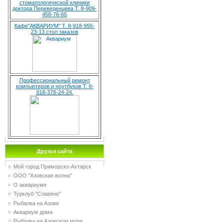
стоматологической клиники
доктора Переведенцева Т. 8-909-
458-76-65
Кафе"АКВАРИУМ" Т. 8-918-955-
23-13 стол заказов
Профессиональный ремонт
компьютеров и ноутбуков Т. 8-
918-378-24-24.
Друзья сайта
Мой город Приморско-Ахтарск
ООО "Азовская волна"
О аквариуме
Турклуб "Славяне"
Рыбалка на Азове
Аквариум дома
Рыбалка на Азовском море