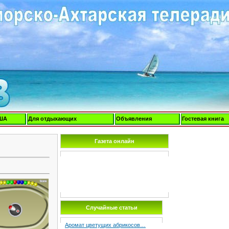
ША
Для отдыхающих
Объявления
Гостевая книга
Газета онлайн
Случайные статьи
Аромат цветущих абрикосов…