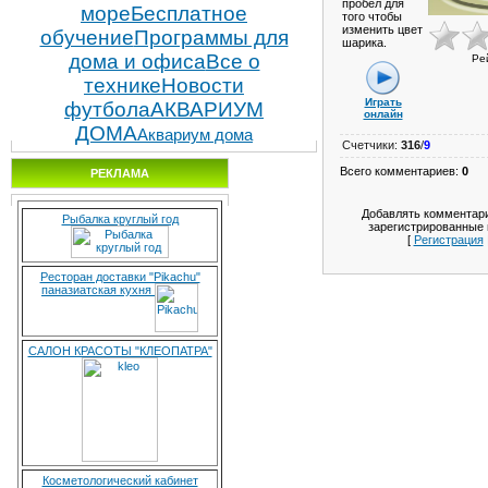
пробел для
море
Бесплатное
того чтобы
изменить цвет
обучение
Программы для
шарика.
дома и офиса
Все о
Ре
технике
Новости
Играть
футбола
АКВАРИУМ
онлайн
ДОМА
Аквариум дома
Счетчики
:
316
/
9
Всего комментариев
:
0
РЕКЛАМА
Добавлять комментари
Рыбалка круглый год
зарегистрированные 
[
Регистрация
Ресторан доставки "Pikachu"
паназиатская кухня
САЛОН КРАСОТЫ "КЛЕОПАТРА"
Косметологический кабинет