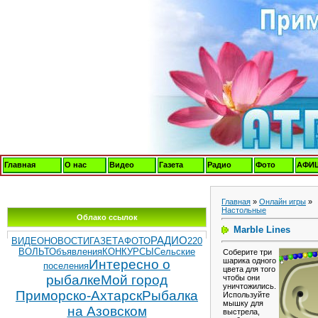
Главная
О нас
Видео
Газета
Радио
Фото
АФИ
Главная
»
Онлайн игры
»
Настольные
Облако ссылок
Marble Lines
РАДИО
ВИДЕОНОВОСТИ
ГАЗЕТА
ФОТО
220
ВОЛЬТ
Объявления
КОНКУРСЫ
Сельские
Соберите три
шарика одного
Интересно о
поселения
цвета для того
рыбалке
Мой город
чтобы они
уничтожились.
Приморско-Ахтарск
Рыбалка
Используйте
мышку для
на Азовском
выстрела,