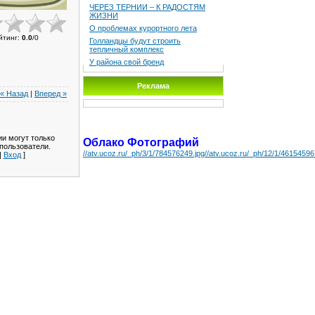
ЧЕРЕЗ ТЕРНИИ – К РАДОСТЯМ
ЖИЗНИ
О проблемах курортного лета
йтинг
:
0.0
/
0
Голландцы будут строить
тепличный комплекс
У района свой бренд
Реклама
« Назад
|
Вперед »
и могут только
Облако Фотографий
пользователи.
//atv.ucoz.ru/_ph/3/1/784576249.jpg
//atv.ucoz.ru/_ph/12/1/46154596
|
Вход
]