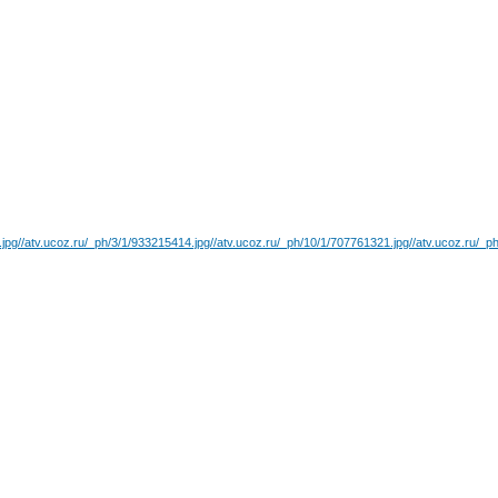
.jpg
//atv.ucoz.ru/_ph/3/1/933215414.jpg
//atv.ucoz.ru/_ph/10/1/707761321.jpg
//atv.ucoz.ru/_p