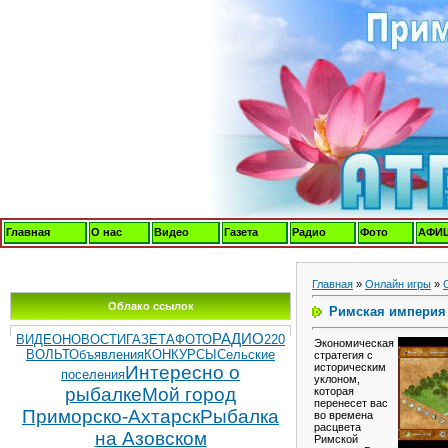
Главная
О нас
Видео
Газета
Радио
Фото
АФИ
Главная
»
Онлайн игры
»
Облако ссылок
Римская империя
РАДИО
ВИДЕОНОВОСТИ
ГАЗЕТА
ФОТО
220
Экономическая
ВОЛЬТ
Объявления
КОНКУРСЫ
Сельские
стратегия с
историческим
Интересно о
поселения
уклоном,
рыбалке
Мой город
которая
перенесет вас
Приморско-Ахтарск
Рыбалка
во времена
расцвета
на Азовском
Римской