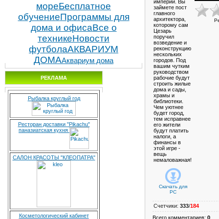
империи. Вы
море
Бесплатное
займете пост
главного
обучение
Программы для
архитектора,
Р
которому сам
дома и офиса
Все о
Цезарь
технике
Новости
поручил
возведение и
футбола
АКВАРИУМ
реконструкцию
нескольких
ДОМА
Аквариум дома
городов. Под
вашим чутким
руководством
РЕКЛАМА
рабочие будут
строить жилые
дома и сады,
храмы и
Рыбалка круглый год
библиотеки.
Чем уютнее
будет город,
тем исправнее
Ресторан доставки "Pikachu"
его жители
паназиатская кухня
будут платить
налоги, а
финансы в
этой игре -
вещь
САЛОН КРАСОТЫ "КЛЕОПАТРА"
немаловажная!
Скачать для
PC
Счетчики
:
333
/
184
Косметологический кабинет
Всего комментариев
:
0