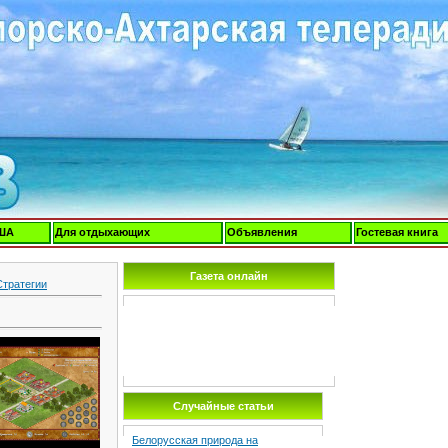
ША
Для отдыхающих
Объявления
Гостевая книга
Газета онлайн
Стратегии
Случайные статьи
Белорусская природа на