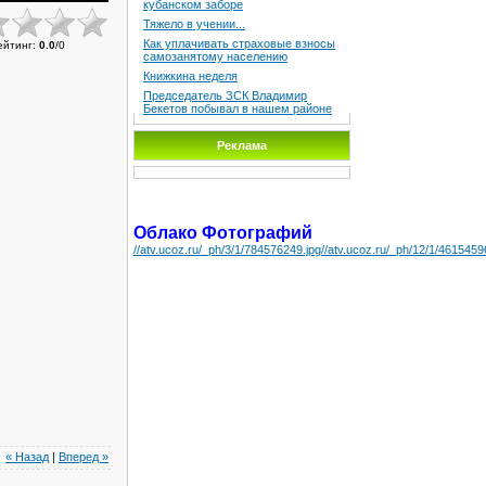
кубанском заборе
Тяжело в учении...
Как уплачивать страховые взносы
ейтинг
:
0.0
/
0
самозанятому населению
Книжкина неделя
Председатель ЗСК Владимир
Бекетов побывал в нашем районе
Реклама
Облако Фотографий
//atv.ucoz.ru/_ph/3/1/784576249.jpg
//atv.ucoz.ru/_ph/12/1/4615459
« Назад
|
Вперед »