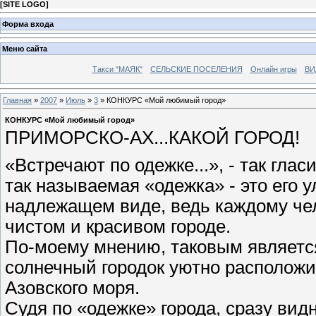
[
SITE LOGO
]
Форма входа
Меню сайта
Такси "МАЯК"
СЕЛЬСКИЕ ПОСЕЛЕНИЯ
Онлайн игры
ВИ
Главная
»
2007
»
Июль
»
3
» КОНКУРС «Мой любимый город»
КОНКУРС «Мой любимый город»
ПРИМОРСКО-АХ...КАКОЙ ГОРОД!
«Встречают по одежке...», - так глас
так называемая «одежка» - это его 
надлежащем виде, ведь каждому чел
чистом и красивом городе.
По-моему мнению, таковым является
солнечный городок уютно расположил
Азовского моря.
Судя по «одежке» города, сразу вид