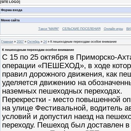
[
SITE LOGO
]
Форма входа
Меню сайта
Такси "МАЯК"
СЕЛЬСКИЕ ПОСЕЛЕНИЯ
Онлайн игры
ВИ
Главная
»
2007
»
Октябрь
»
24
» К пешеходным переходам особое внимание
К пешеходным переходам особое внимание
С 15 по 25 октября в Приморско-Ах
операции «ПЕШЕХОД», в ходе котор
правил дорожного движения, как пе
уделяется движению на обозначенн
наземных пешеходных переходах.
Перекрестки - место повышенной опас
на улице Фестивальной, водитель 
условий и допустил наезд на пешех
переходу. Пешеход был доставлен в