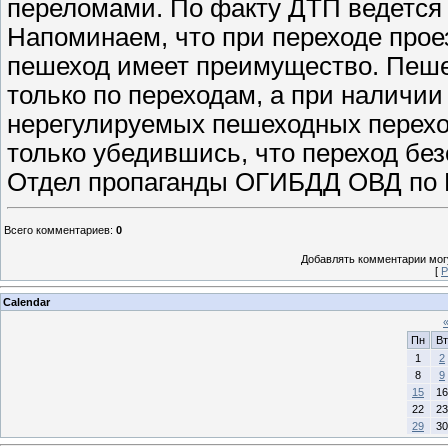
переломами. По факту ДТП ведется
Напоминаем, что при переходе про
пешеход имеет преимущество. Пеше
только по переходам, а при наличии
нерегулируемых пешеходных перехо
только убедившись, что переход без
Отдел пропаганды ОГИБДД ОВД по П
Всего комментариев
:
0
Добавлять комментарии могу
[
Р
Calendar
Пн
Вт
1
2
8
9
15
16
22
23
29
30