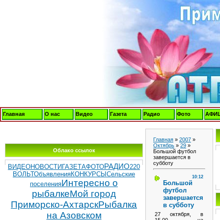
Главная
О нас
Видео
Газета
Радио
Фото
АФИ
Главная
»
2007
»
Октябрь
»
29
»
Облако ссылок
Большой футбол
завершается в
субботу
РАДИО
ВИДЕОНОВОСТИ
ГАЗЕТА
ФОТО
220
ВОЛЬТ
Объявления
КОНКУРСЫ
Сельские
10:12
Интересно о
Большой
поселения
футбол
рыбалке
Мой город
завершается
Приморско-Ахтарск
Рыбалка
в субботу
на Азовском
27 октября, в
15.00, на