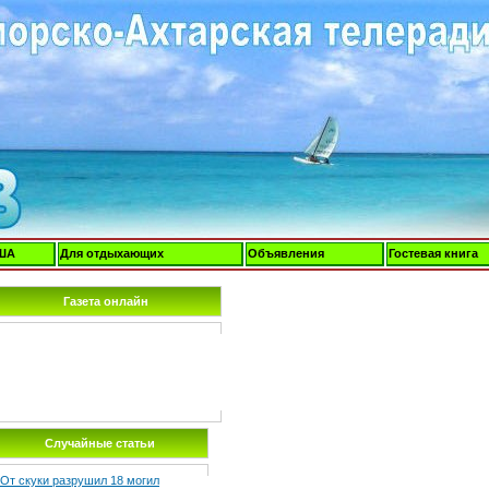
ША
Для отдыхающих
Объявления
Гостевая книга
Газета онлайн
Случайные статьи
От скуки разрушил 18 могил