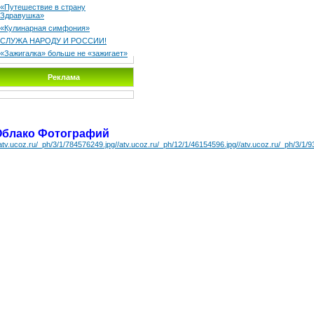
«Путешествие в страну
Здравушка»
«Кулинарная симфония»
СЛУЖА НАРОДУ И РОССИИ!
«Зажигалка» больше не «зажигает»
Реклама
Облако Фотографий
/atv.ucoz.ru/_ph/3/1/784576249.jpg
//atv.ucoz.ru/_ph/12/1/46154596.jpg
//atv.ucoz.ru/_ph/3/1/