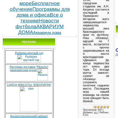
море
Бесплатное
городском
стадионе им. А.Н.
обучение
Программы для
Катрича состоится
последний в
дома и офиса
Все о
Приморско-
Ахтарске матч
технике
Новости
завершающегося
первенства
футбола
АКВАРИУМ
высшей лиги
ДОМА
Краснодарского
Аквариум дома
края по футболу.
Наш «Азовец»,
идущий на 7
РЕКЛАМА
месте, встретится
с прочно
закрепившимся на
Рыбалка круглый год
4 месте
/
краснодарским
«Динамо». До
конца первенства
ост алось два
Ресторан доставки "Pikachu"
тура. От исхода
паназиатская кухня
матча зависит:
сумеет ли
«Азовец»
сохранить
САЛОН КРАСОТЫ "КЛЕОПАТРА"
почетное седьмое
место. Последняя
игра нашей
команды на своем
поле обещает быть
боевой.
Просмотров
: 647 |
Добавил
:
atv
|
Рейтинг
:
5.0
/
1
Косметологический кабинет