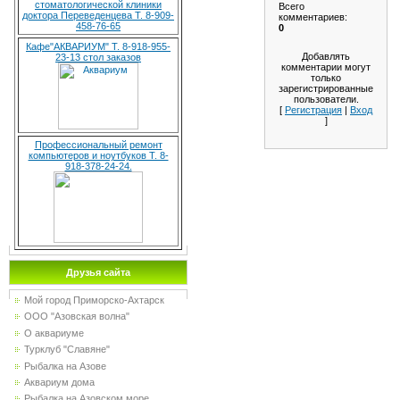
стоматологической клиники
Всего
доктора Переведенцева Т. 8-909-
комментариев
:
458-76-65
0
Кафе"АКВАРИУМ" Т. 8-918-955-
Добавлять
23-13 стол заказов
комментарии могут
только
зарегистрированные
пользователи.
[
Регистрация
|
Вход
]
Профессиональный ремонт
компьютеров и ноутбуков Т. 8-
918-378-24-24.
Друзья сайта
Мой город Приморско-Ахтарск
ООО "Азовская волна"
О аквариуме
Турклуб "Славяне"
Рыбалка на Азове
Аквариум дома
Рыбалка на Азовском море