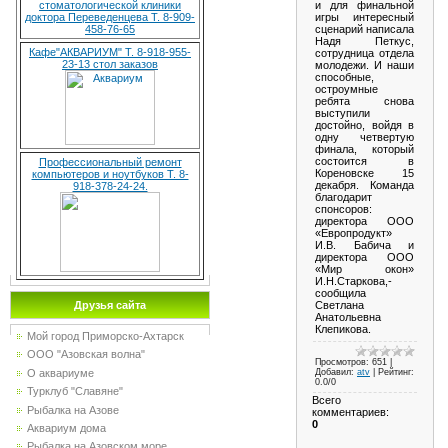
и для финальной
стоматологической клиники
игры интересный
доктора Переведенцева Т. 8-909-
сценарий написала
458-76-65
Надя Петкус,
Кафе"АКВАРИУМ" Т. 8-918-955-
сотрудница отдела
23-13 стол заказов
молодежи. И наши
способные,
остроумные
ребята снова
выступили
достойно, войдя в
одну четвертую
финала, который
состоится в
Профессиональный ремонт
Кореновске 15
компьютеров и ноутбуков Т. 8-
декабря. Команда
918-378-24-24.
благодарит
спонсоров:
директора ООО
«Европродукт»
И.В. Бабича и
директора ООО
«Мир окон»
И.Н.Старкова,-
сообщила
Светлана
Друзья сайта
Анатольевна
Клепикова.
Мой город Приморско-Ахтарск
ООО "Азовская волна"
Просмотров
: 651 |
Добавил
:
atv
|
Рейтинг
:
О аквариуме
0.0
/
0
Турклуб "Славяне"
Всего
Рыбалка на Азове
комментариев
:
0
Аквариум дома
Рыбалка на Азовском море