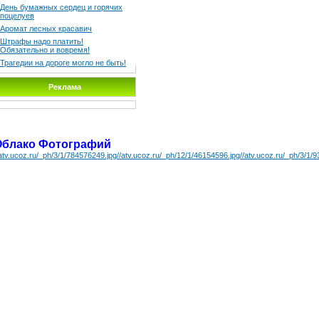
День бумажных сердец и горячих
поцелуев
Аромат лесных красавич
Штрафы надо платить!
Обязательно и вовремя!
Трагедии на дороге могло не быть!
Реклама
Облако Фотографий
/atv.ucoz.ru/_ph/3/1/784576249.jpg
//atv.ucoz.ru/_ph/12/1/46154596.jpg
//atv.ucoz.ru/_ph/3/1/