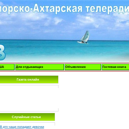
ША
Для отдыхающих
Объявления
Гостевая книга
Газета онлайн
Случайные статьи
В дтп чаще попадают девочки