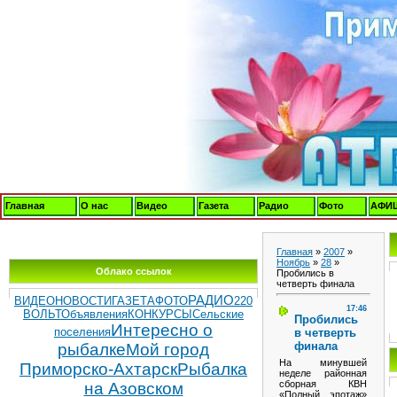
Главная
О нас
Видео
Газета
Радио
Фото
АФИ
Главная
»
2007
»
Ноябрь
»
28
»
Облако ссылок
Пробились в
четверть финала
РАДИО
ВИДЕОНОВОСТИ
ГАЗЕТА
ФОТО
220
17:46
ВОЛЬТ
Объявления
КОНКУРСЫ
Сельские
Пробились
Интересно о
поселения
в четверть
финала
рыбалке
Мой город
На минувшей
Приморско-Ахтарск
Рыбалка
неделе районная
сборная КВН
на Азовском
«Полный эпотаж»