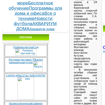
море
Бесплатное
играла в 1/8
финала
обучение
Программы для
Кореновской
группы открытой
дома и офиса
Все о
кубанской лиги. По
словам С.А.
технике
Новости
Клепиковой,
начальника отдела
футбола
АКВАРИУМ
молодежи, в
сборную вошли
ДОМА
Аквариум дома
лучшие игроки из
членов совета
молодежи при
РЕКЛАМА
главе района и
работающей
молодежи.
Возглавляет
Рыбалка круглый год
команду
/
Константин
Кутузов,
председатель
Ресторан доставки "Pikachu"
молодежного
паназиатская кухня
совета при главе
района.
- В минувшем
октябре сборная
района уже
САЛОН КРАСОТЫ "КЛЕОПАТРА"
участвовала в
отборочном туре и
среди 10 команд
выступила
достойно.
Сценарий наши
игроки пишут
сами, не платя
деньги чужим
тетям и дядям. Вот
Косметологический кабинет