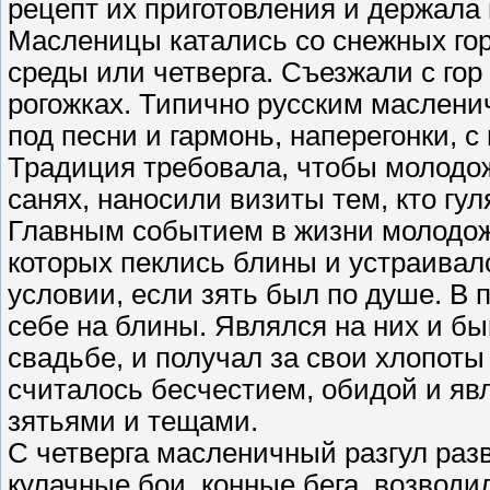
рецепт их приготовления и держала в
Масленицы катались со снежных гор
среды или четверга. Съезжали с гор
рогожках. Типично русским маслени
под песни и гармонь, наперегонки, 
Традиция требовала, чтобы молодо
санях, наносили визиты тем, кто гул
Главным событием в жизни молодож
которых пеклись блины и устраивал
условии, если зять был по душе. В 
себе на блины. Являлся на них и бы
свадьбе, и получал за свои хлопоты
считалось бесчестием, обидой и яв
зятьями и тещами.
С четверга масленичный разгул раз
кулачные бои, конные бега, возвод