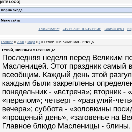
[
SITE LOGO
]
Форма входа
Меню сайта
Такси "МАЯК"
СЕЛЬСКИЕ ПОСЕЛЕНИЯ
Онлайн игры
ВИ
Главная
»
2008
»
Март
»
4
» ГУЛЯЙ, ШИРОКАЯ МАСЛЕНИЦА!
ГУЛЯЙ, ШИРОКАЯ МАСЛЕНИЦА!
Последняя неделя перед Великим п
Масленицей. Этот праздник самый в
всеобщим. Каждый день этой разгул
каждым были закреплены определен
понедельник - «встреча»; вторник - 
«перелом»; четверг - «разгуляй-чет
вечера»; суббота - «золовкины поси
«прощеный день», «заговенье на Ве
Главное блюдо Масленицы - блины.