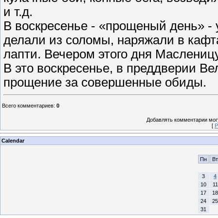
и т.д.
В воскресенье - «прощеный день» -
делали из соломы, наряжали в кафт
лапти. Вечером этого дня Масленицу
В это воскресенье, в преддверии Вел
прощение за совершенные обиды.
Всего комментариев
:
0
Добавлять комментарии могу
[
Р
Calendar
Пн
Вт
3
4
10
11
17
18
24
25
31