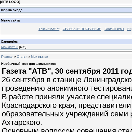
[
SITE LOGO
]
Форма входа
Меню сайта
Такси "МАЯК"
СЕЛЬСКИЕ ПОСЕЛЕНИЯ
Онлайн игры
ВИ
Categories
Мои статьи
[606]
Главная
»
Статьи
»
Мои статьи
Необычный тест для школьников
Газета "АТВ", 30 сентября 2011 го
26 сентября в станице Ленинградск
проведению анонимного тестировани
В работе приняли участие специали
Краснодарского края, представител
образовательных учреждений семи р
Ахтарского.
Основным вопросом совещания стал