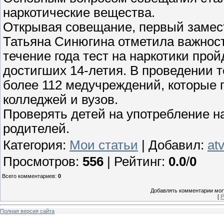
наркотические вещества.
Открывая совещание, первый замес
Татьяна Синюгина отметила важность
течение года тест на наркотики про
достигших 14-летия. В проведении 
более 112 медучреждений, которые 
колледжей и вузов.
Проверять детей на употребление на
родителей.
Категория
:
Мои статьи
|
Добавил
:
at
Просмотров
:
556
|
Рейтинг
:
0.0
/
0
Всего комментариев
:
0
Добавлять комментарии могу
[
Р
Полная версия сайта