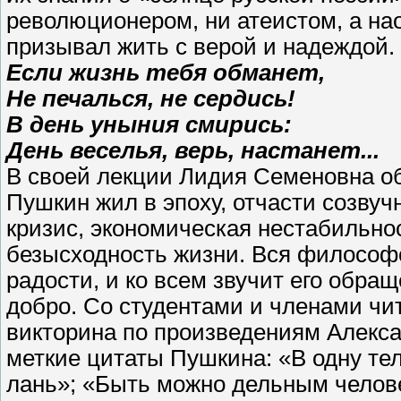
революционером, ни атеистом, а на
призывал жить с верой и надеждой.
Если жизнь тебя обманет,
Не печалься, не сердись!
В день уныния смирись:
День веселья, верь, настанет...
В своей лекции Лидия Семеновна об
Пушкин жил в эпоху, отчасти созву
кризис, экономическая нестабильнос
безысходность жизни. Вся философ
радости, и ко всем звучит его обра
добро. Со студентами и членами чи
викторина по произведениям Алекс
меткие цитаты Пушкина: «В одну тел
лань»; «Быть можно дельным челове