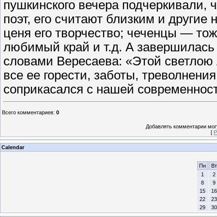
пушкинского вечера подчеркивали, 
поэт, его считают близким и другие
ценя его творчество; чеченцы — тож
любимый край и т.д. А завершилась
словами Вересаева: «Этой светлою
все ее горести, заботы, треволнен
соприкасался с нашей современност
Всего комментариев
:
0
Добавлять комментарии могу
[
Р
Calendar
Пн
Вт
1
2
8
9
15
16
22
23
29
30