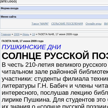
[
SITE LOGO
]
Форма входа
Меню сайта
Такси "МАЯК"
СЕЛЬСКИЕ ПОСЕЛЕНИЯ
Онлайн игры
ВИ
Главная
»
2009
»
Июнь
»
19
» ГАЗЕТА №48, 17 июня 2009 года
ГАЗЕТА №48, 17 июня 2009 года
ПУШКИНСКИЕ ДНИ
СОЛНЦЕ РУССКОЙ ПО
В честь 210-летия великого русског
читальном зале районной библиотек
участники: студенты филиала техни
литературы Г.Н. Бабич и члены чита
интересного, послушав лекцию библ
лирике Пушкина. Для студентов это
их знания о «солнце русской поэзии