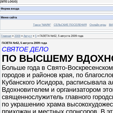
[
SITE LOGO
]
Форма входа
Меню сайта
Такси "МАЯК"
СЕЛЬСКИЕ ПОСЕЛЕНИЯ
Онлайн игры
ВИ
Главная
»
2009
»
Август
»
5
» ГАЗЕТА №62, 5 августа 2009 года
ГАЗЕТА №62, 5 августа 2009 года
СВЯТОЕ ДЕЛО
ПО ВЫСШЕМУ ВДОХН
Больше года в Свято-Воскресенском
городов и районов края, по благосл
Кубанского Исидора, расписывала ал
Вдохновителем и организатором этог
священнослужитель главного городс
по украшению храма высокохудожес
прихожан и местных спонсоров. В э