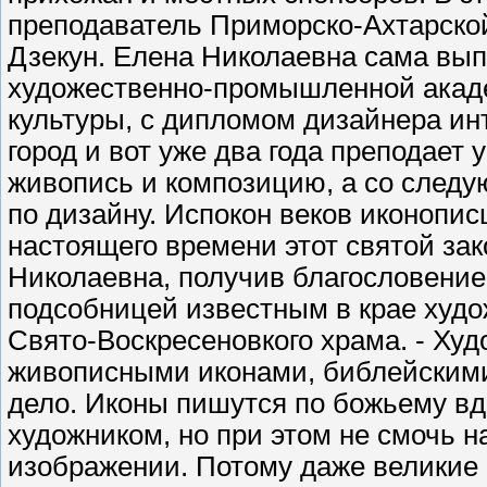
преподаватель Приморско-Ахтарско
Дзекун. Елена Николаевна сама вы
художественно-промышленной акаде
культуры, с дипломом дизайнера ин
город и вот уже два года преподает
живопись и композицию, а со следую
по дизайну. Испокон веков иконопи
настоящего времени этот святой за
Николаевна, получив благословени
подсобницей известным в крае худ
Свято-Воскресеновкого храма. - Ху
живописными иконами, библейскими 
дело. Иконы пишутся по божьему в
художником, но при этом не смочь н
изображении. Потому даже великие