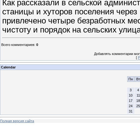
Как рассказали в сельской админис
станицы и хуторов поселения через
привлечено четыре безработных мес
чистоту и порядок на сельских улиц
Всего комментариев
:
0
Добавлять комментарии могу
[
Р
Calendar
Пн
Вт
3
4
10
11
17
18
24
25
31
Полная версия сайта