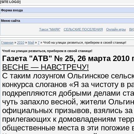
[
SITE LOGO
]
Форма входа
Меню сайта
Такси "МАЯК"
СЕЛЬСКИЕ ПОСЕЛЕНИЯ
Онлайн игры
ВИ
Главная
»
2010
»
Май
»
7
» Чтоб на улицах резвиться, приберем в своей станице!
Чтоб на улицах резвиться, приберем в своей станице!
Газета "АТВ" № 25, 26 марта 2010 
ВЕСНЕ — НАВСТРЕЧУ!
С таким лозунгом Ольгинское сельс
конкурса слоганов «Я за чистоту в
подкрепляются добрыми делами стан
чуть запахло весной, жители Ольгин
официальных призывов, взялись за 
прилегающих к домовладениям терр
общественные места в эти погожие 