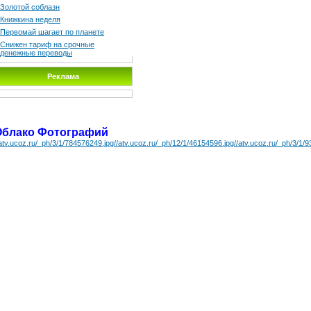
Золотой соблазн
Книжкина неделя
Первомай шагает по планете
Снижен тариф на срочные
денежные переводы
Реклама
Облако Фотографий
/atv.ucoz.ru/_ph/3/1/784576249.jpg
//atv.ucoz.ru/_ph/12/1/46154596.jpg
//atv.ucoz.ru/_ph/3/1/