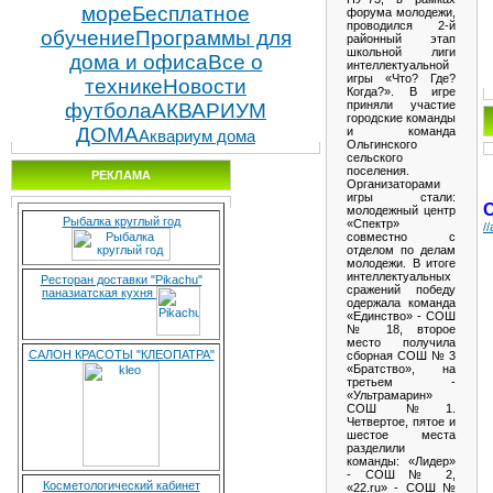
море
Бесплатное
форума молодежи,
проводился 2-й
обучение
Программы для
районный этап
школьной лиги
дома и офиса
Все о
интеллектуальной
игры «Что? Где?
технике
Новости
Когда?». В игре
приняли участие
футбола
АКВАРИУМ
городские команды
ДОМА
и команда
Аквариум дома
Ольгинского
сельского
поселения.
РЕКЛАМА
Организаторами
игры стали:
молодежный центр
Рыбалка круглый год
«Спектр»
/
совместно с
отделом по делам
молодежи. В итоге
интеллектуальных
Ресторан доставки "Pikachu"
сражений победу
паназиатская кухня
одержала команда
«Единство» - СОШ
№ 18, второе
место получила
САЛОН КРАСОТЫ "КЛЕОПАТРА"
сборная СОШ № 3
«Братство», на
третьем -
«Ультрамарин»
СОШ №1.
Четвертое, пятое и
шестое места
разделили
команды: «Лидер»
- СОШ № 2,
Косметологический кабинет
«22.ru» - СОШ №