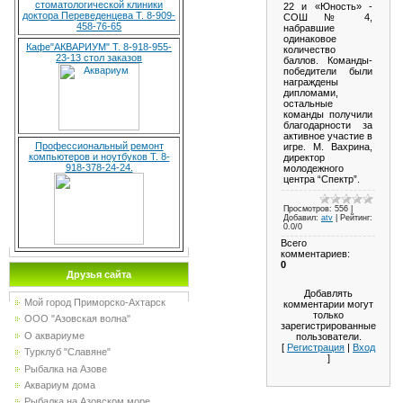
стоматологической клиники
22 и «Юность» -
доктора Переведенцева Т. 8-909-
СОШ № 4,
458-76-65
набравшие
одинаковое
Кафе"АКВАРИУМ" Т. 8-918-955-
количество
23-13 стол заказов
баллов. Команды-
победители были
награждены
дипломами,
остальные
команды получили
благодарности за
активное участие в
Профессиональный ремонт
игре. М. Вахрина,
компьютеров и ноутбуков Т. 8-
директор
918-378-24-24.
молодежного
центра “Спектр”.
Просмотров
: 556 |
Добавил
:
atv
|
Рейтинг
:
0.0
/
0
Всего
комментариев
:
0
Друзья сайта
Добавлять
Мой город Приморско-Ахтарск
комментарии могут
только
ООО "Азовская волна"
зарегистрированные
О аквариуме
пользователи.
[
Регистрация
|
Вход
Турклуб "Славяне"
]
Рыбалка на Азове
Аквариум дома
Рыбалка на Азовском море