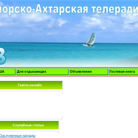
ША
Для отдыхающих
Объявления
Гостевая книга
Газета онлайн
Случайные статьи
Заслуженные награды