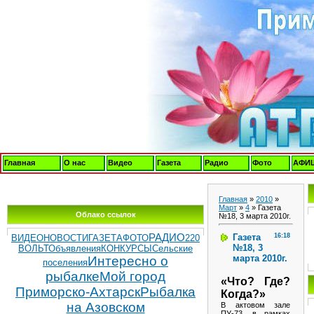
Главная
О нас
Видео
Газета
Радио
Фото
АФИ
Главная
»
2010
»
Март
»
4
» Газета
Облако ссылок
№18, 3 марта 2010г.
Газета
16:18
РАДИО
ВИДЕОНОВОСТИ
ГАЗЕТА
ФОТО
220
№18, 3
ВОЛЬТ
Объявления
КОНКУРСЫ
Сельские
марта 2010г.
Интересно о
поселения
рыбалке
Мой город
«Что? Где?
Приморско-Ахтарск
Рыбалка
Когда?»
на Азовском
В актовом зале
ПУ-73, в рамках