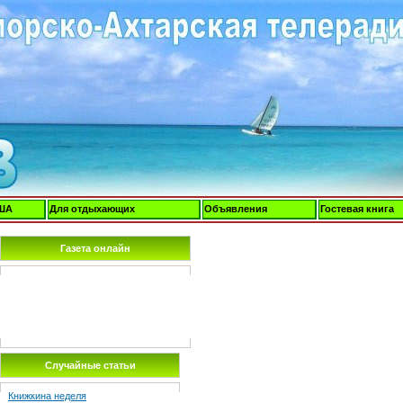
ША
Для отдыхающих
Объявления
Гостевая книга
Газета онлайн
Случайные статьи
Книжкина неделя