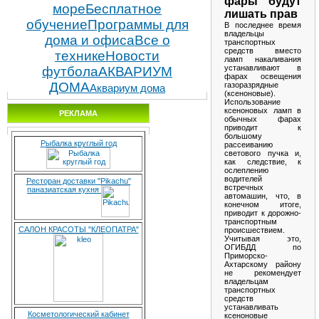
фары будут
море
Бесплатное
лишать прав
обучение
Программы для
В последнее время
владельцы
дома и офиса
Все о
транспортных
средств вместо
технике
Новости
ламп накаливания
устанавливают в
футбола
АКВАРИУМ
фарах освещения
ДОМА
газоразрядные
Аквариум дома
(ксеноновые).
Использование
ксеноновых ламп в
РЕКЛАМА
обычных фарах
приводит к
большому
Рыбалка круглый год
рассеиванию
светового пучка и,
как следствие, к
ослеплению
водителей
Ресторан доставки "Pikachu"
встречных
паназиатская кухня
автомашин, что, в
конечном итоге,
приводит к дорожно-
транспортным
САЛОН КРАСОТЫ "КЛЕОПАТРА"
происшествием.
Учитывая это,
ОГИБДД по
Приморско-
Ахтарскому району
не рекомендует
владельцам
транспортных
средств
устанавливать
Косметологический кабинет
ксеноновые