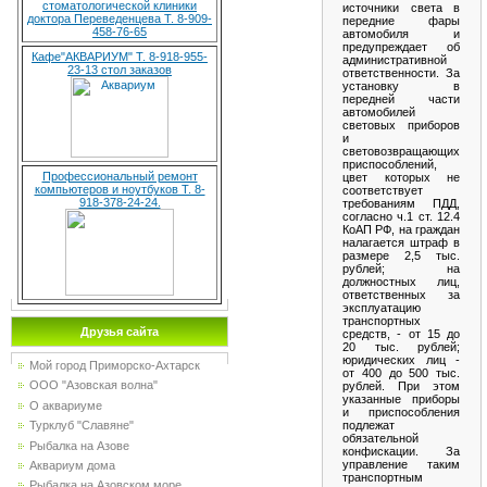
стоматологической клиники
источники света в
доктора Переведенцева Т. 8-909-
передние фары
458-76-65
автомобиля и
предупреждает об
Кафе"АКВАРИУМ" Т. 8-918-955-
административной
23-13 стол заказов
ответственности. За
установку в
передней части
автомобилей
световых приборов
и
световозвращающих
приспособлений,
Профессиональный ремонт
цвет которых не
компьютеров и ноутбуков Т. 8-
соответствует
918-378-24-24.
требованиям ПДД,
согласно ч.1 ст. 12.4
КоАП РФ, на граждан
налагается штраф в
размере 2,5 тыс.
рублей; на
должностных лиц,
ответственных за
эксплуатацию
транспортных
Друзья сайта
средств, - от 15 до
20 тыс. рублей;
юридических лиц -
Мой город Приморско-Ахтарск
от 400 до 500 тыс.
ООО "Азовская волна"
рублей. При этом
указанные приборы
О аквариуме
и приспособления
подлежат
Турклуб "Славяне"
обязательной
Рыбалка на Азове
конфискации. За
управление таким
Аквариум дома
транспортным
Рыбалка на Азовском море