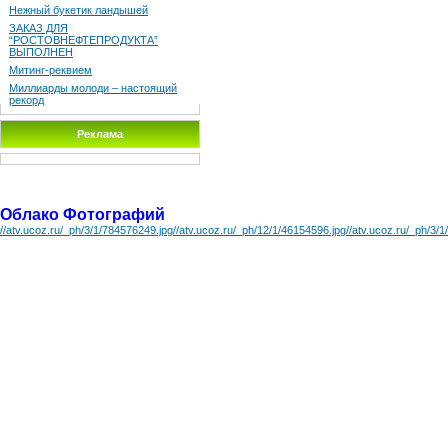
Нежный букетик ландышей
ЗАКАЗ ДЛЯ
“РОСТОВНЕФТЕПРОДУКТА”
ВЫПОЛНЕН
Митинг-реквием
Миллиарды молоди – настоящий
рекорд
Реклама
Облако Фотографий
//atv.ucoz.ru/_ph/3/1/784576249.jpg
//atv.ucoz.ru/_ph/12/1/46154596.jpg
//atv.ucoz.ru/_ph/3/