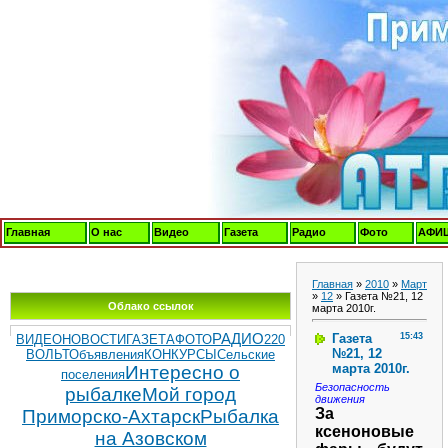
Главная
О нас
Видео
Газета
Радио
Фото
АФИ
Главная
»
2010
»
Март
»
12
» Газета №21, 12
Облако ссылок
марта 2010г.
Газета
15:43
РАДИО
ВИДЕОНОВОСТИ
ГАЗЕТА
ФОТО
220
№21, 12
ВОЛЬТ
Объявления
КОНКУРСЫ
Сельские
марта 2010г.
Интересно о
поселения
Безопасность
рыбалке
Мой город
движения
За
Приморско-Ахтарск
Рыбалка
ксеноновые
на Азовском