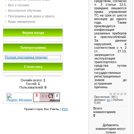
средством, согласно
ч. 3 статьи 12.5,
Все о технике
граждане лишаются
Бесплатное обучение
права управления
ТС на срок от шести
Программы для дома и офиса
месяцев до одного
Виды аквариумов
года. Также
производится
конфискация
Форма входа
указанных приборов
и приспособлений.
За данные
нарушения, в
соответствии с ч. 2
Телепрограмма
ст. 27.13,
запрещается
Полная программа передач
эксплуатация
транспортного
средства путем
Статистика
снятия
государственных
регистрационных
знаков до
Онлайн всего:
1
устранения
Гостей:
1
причины.
Пользователей:
0
Просмотров
: 581 |
Добавил
:
atv
|
Рейтинг
:
0.0
/
0
Всего
Приветствую Вас
Гость
|
RSS
комментариев
:
0
Добавлять
комментарии могут
только