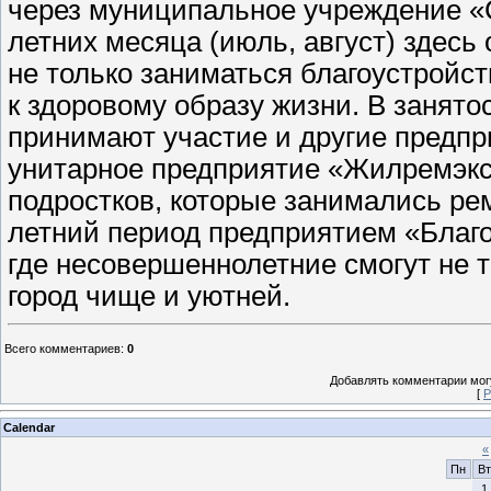
через муниципальное учреждение «С
летних месяца (июль, август) здесь
не только заниматься благоустройс
к здоровому образу жизни. В занят
принимают участие и другие предпр
унитарное предприятие «Жилремэкс
подростков, которые занимались ре
летний период предприятием «Благо
где несовершеннолетние смогут не т
город чище и уютней.
Всего комментариев
:
0
Добавлять комментарии могу
[
Р
Calendar
«
Пн
Вт
1