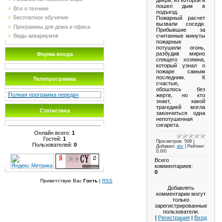
пошел дым в
Все о технике
подъезд.
Бесплатное обучение
Пожарный расчет
вызвали соседи.
Программы для дома и офиса
Прибывшие за
считанные минуты
Виды аквариумов
пожарные
потушили огонь,
разбудив мирно
Форма входа
спящего хозяина,
который узнал о
пожаре самым
последним. К
Телепрограмма
счастью,
обошлось без
Полная программа передач
жертв, но кто
знает, какой
трагедией могла
Статистика
закончиться одна
непотушенная
сигарета.
Онлайн всего:
1
Гостей:
1
Просмотров
: 509 |
Пользователей:
0
Добавил
:
atv
|
Рейтинг
:
0.0
/
0
Всего
комментариев
:
0
Приветствую Вас
Гость
|
RSS
Добавлять
комментарии могут
только
зарегистрированные
пользователи.
[
Регистрация
|
Вход