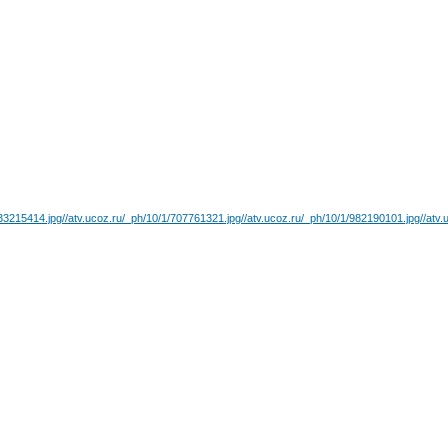
933215414.jpg
//atv.ucoz.ru/_ph/10/1/707761321.jpg
//atv.ucoz.ru/_ph/10/1/982190101.jpg
//atv