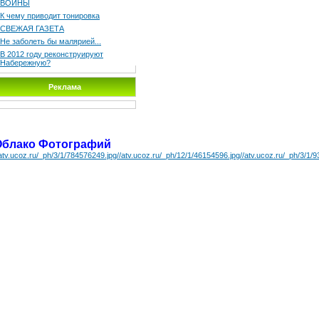
ВОЙНЫ
К чему приводит тонировка
СВЕЖАЯ ГАЗЕТА
Не заболеть бы малярией...
В 2012 году реконструируют
Набережную?
Реклама
Облако Фотографий
/atv.ucoz.ru/_ph/3/1/784576249.jpg
//atv.ucoz.ru/_ph/12/1/46154596.jpg
//atv.ucoz.ru/_ph/3/1/