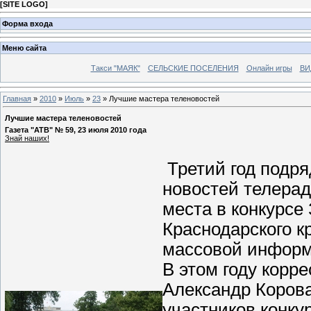
[
SITE LOGO
]
Форма входа
Меню сайта
Такси "МАЯК"
СЕЛЬСКИЕ ПОСЕЛЕНИЯ
Онлайн игры
ВИ
Главная
»
2010
»
Июль
»
23
» Лучшие мастера теленовостей
Лучшие мастера теленовостей
Газета "АТВ" № 59, 23 июля 2010 года
Знай наших!
Третий год подря
новостей телера
места в конкурсе
Краснодарского к
массовой информ
В этом году корр
Александр Коров
участников конку