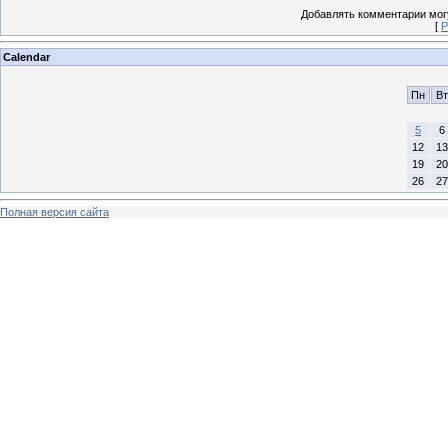
Добавлять комментарии могу
[
Р
Calendar
Пн
Вт
5
6
12
13
19
20
26
27
Полная версия сайта