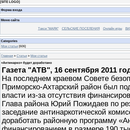
[
SITE LOGO
]
Форма входа
Меню сайта
Такси "МАЯК"
СЕЛЬСКИЕ ПОСЕЛЕНИЯ
Онлайн игры
ВИ
Categories
Мои статьи
[606]
Главная
»
Статьи
»
Мои статьи
«Антинарко» будет доработано
Газета "АТВ", 16 сентября 2011 го
На последнем краевом Совете безоп
Приморско-Ахтарский район был под
власти из-за отсутствия финансиро
Глава района Юрий Пожидаев по рез
заседание антинаркотической коми
доработать районную программу «Ан
финансированием в размере 190 тыс