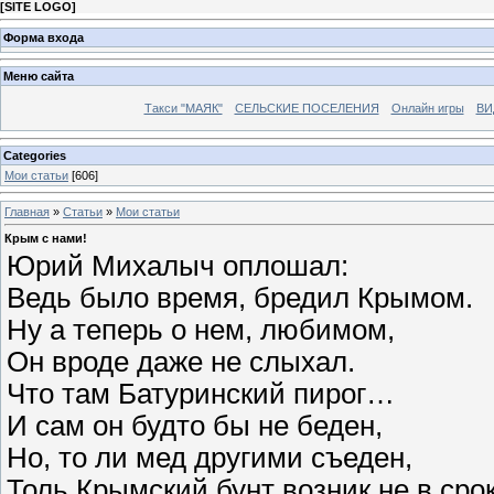
[
SITE LOGO
]
Форма входа
Меню сайта
Такси "МАЯК"
СЕЛЬСКИЕ ПОСЕЛЕНИЯ
Онлайн игры
ВИ
Categories
Мои статьи
[606]
Главная
»
Статьи
»
Мои статьи
Крым с нами!
Юрий Михалыч оплошал:
Ведь было время, бредил Крымом.
Ну а теперь о нем, любимом,
Он вроде даже не слыхал.
Что там Батуринский пирог…
И сам он будто бы не беден,
Но, то ли мед другими съеден,
Толь Крымский бунт возник не в срок