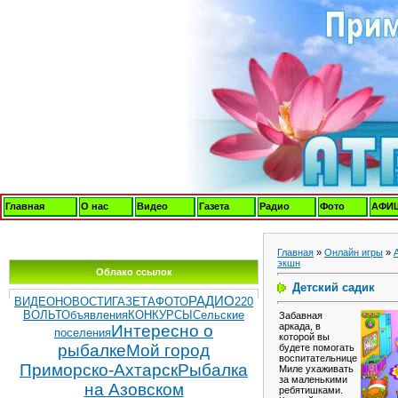
Главная
О нас
Видео
Газета
Радио
Фото
АФИ
Главная
»
Онлайн игры
»
экшн
Облако ссылок
Детский садик
РАДИО
ВИДЕОНОВОСТИ
ГАЗЕТА
ФОТО
220
ВОЛЬТ
Объявления
КОНКУРСЫ
Сельские
Забавная
аркада, в
Интересно о
поселения
которой вы
рыбалке
Мой город
будете помогать
воспитательнице
Приморско-Ахтарск
Рыбалка
Миле ухаживать
за маленькими
на Азовском
ребятишками.