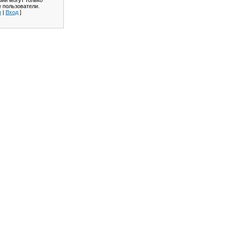
ии могут только
 пользователи.
я
|
Вход
]