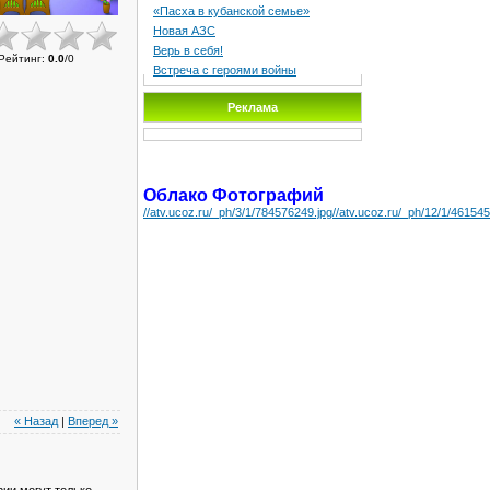
«Пасха в кубанской семье»
Новая АЗС
Верь в себя!
Рейтинг
:
0.0
/
0
Встреча с героями войны
Реклама
Облако Фотографий
//atv.ucoz.ru/_ph/3/1/784576249.jpg
//atv.ucoz.ru/_ph/12/1/461545
« Назад
|
Вперед »