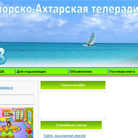
ША
Для отдыхающих
Объявления
Гостевая книга
Газета онлайн
Аркады и
Случайные статьи
Тайна, засыпанная землей