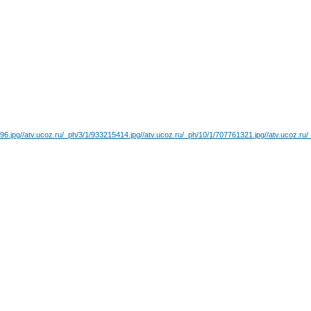
96.jpg
//atv.ucoz.ru/_ph/3/1/933215414.jpg
//atv.ucoz.ru/_ph/10/1/707761321.jpg
//atv.ucoz.ru