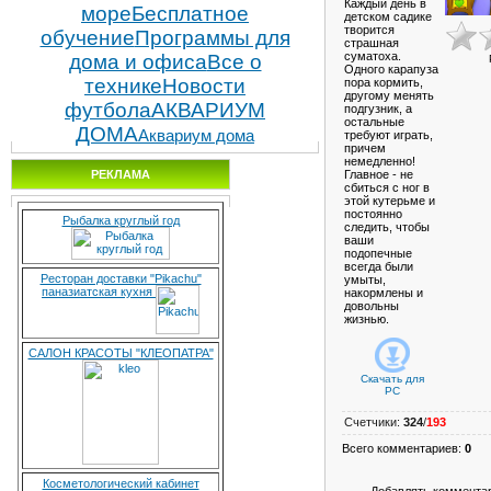
Каждый день в
море
Бесплатное
детском садике
творится
обучение
Программы для
страшная
суматоха.
дома и офиса
Все о
Одного карапуза
технике
Новости
пора кормить,
другому менять
футбола
АКВАРИУМ
подгузник, а
остальные
ДОМА
Аквариум дома
требуют играть,
причем
немедленно!
РЕКЛАМА
Главное - не
сбиться с ног в
этой кутерьме и
постоянно
Рыбалка круглый год
следить, чтобы
ваши
подопечные
всегда были
Ресторан доставки "Pikachu"
умыты,
паназиатская кухня
накормлены и
довольны
жизнью.
САЛОН КРАСОТЫ "КЛЕОПАТРА"
Скачать для
PC
Счетчики
:
324
/
193
Всего комментариев
:
0
Косметологический кабинет