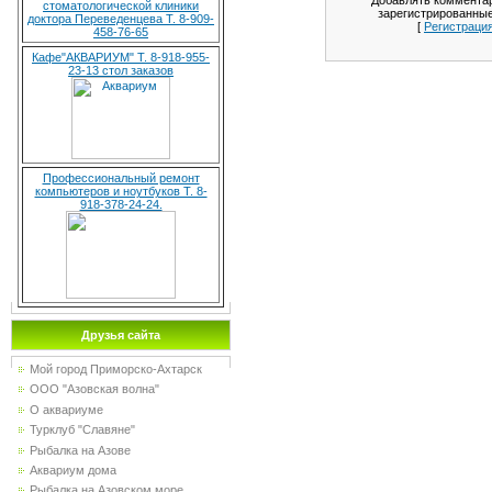
Добавлять комментар
стоматологической клиники
зарегистрированные
доктора Переведенцева Т. 8-909-
[
Регистраци
458-76-65
Кафе"АКВАРИУМ" Т. 8-918-955-
23-13 стол заказов
Профессиональный ремонт
компьютеров и ноутбуков Т. 8-
918-378-24-24.
Друзья сайта
Мой город Приморско-Ахтарск
ООО "Азовская волна"
О аквариуме
Турклуб "Славяне"
Рыбалка на Азове
Аквариум дома
Рыбалка на Азовском море