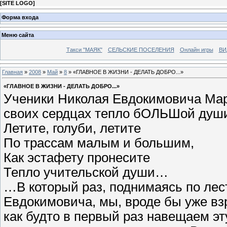
[
SITE LOGO
]
Форма входа
Меню сайта
Такси "МАЯК"
СЕЛЬСКИЕ ПОСЕЛЕНИЯ
Онлайн игры
ВИ
Главная
»
2008
»
Май
»
8
» «ГЛАВНОЕ В ЖИЗНИ - ДЕЛАТЬ ДОБРО...»
«ГЛАВНОЕ В ЖИЗНИ - ДЕЛАТЬ ДОБРО...»
Ученики Николая Евдокимовича Марч
своих сердцах тепло бОЛЬШой души
Летите, голуби, летите
По трассам малым и большим,
Как эстафету пронесите
Тепло учительской души…
…В который раз, поднимаясь по лес
Евдокимовича, мы, вроде бы уже вз
как будто в первый раз навещаем э