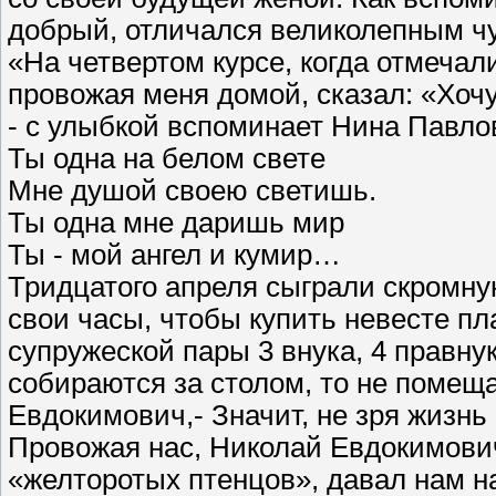
добрый, отличался великолепным чу
«На четвертом курсе, когда отмечал
провожая меня домой, сказал: «Хоч
- с улыбкой вспоминает Нина Павло
Ты одна на белом свете
Мне душой своею светишь.
Ты одна мне даришь мир
Ты - мой ангел и кумир…
Тридцатого апреля сыграли скромну
свои часы, чтобы купить невесте п
супружеской пары 3 внука, 4 правнук
собираются за столом, то не помеща
Евдокимович,- Значит, не зря жизнь
Провожая нас, Николай Евдокимович
«желторотых птенцов», давал нам на