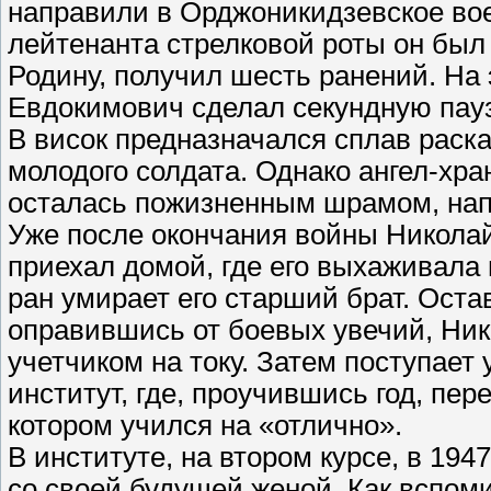
направили в Орджоникидзевское вое
лейтенанта стрелковой роты он бы
Родину, получил шесть ранений. На
Евдокимович сделал секундную пауз
В висок предназначался сплав раск
молодого солдата. Однако ангел-хра
осталась пожизненным шрамом, нап
Уже после окончания войны Николай
приехал домой, где его выхаживала
ран умирает его старший брат. Ост
оправившись от боевых увечий, Ник
учетчиком на току. Затем поступает
институт, где, проучившись год, пер
котором учился на «отлично».
В институте, на втором курсе, в 19
со своей будущей женой. Как вспом