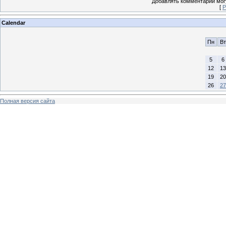
Добавлять комментарии могу
[
Р
Calendar
Пн
Вт
5
6
12
13
19
20
26
27
Полная версия сайта