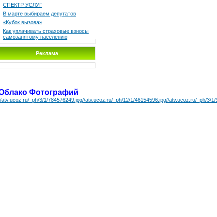
СПЕКТР УСЛУГ
В марте выбираем депутатов
«Кубок вызова»
Как уплачивать страховые взносы
самозанятому населению
Реклама
Облако Фотографий
//atv.ucoz.ru/_ph/3/1/784576249.jpg
//atv.ucoz.ru/_ph/12/1/46154596.jpg
//atv.ucoz.ru/_ph/3/1