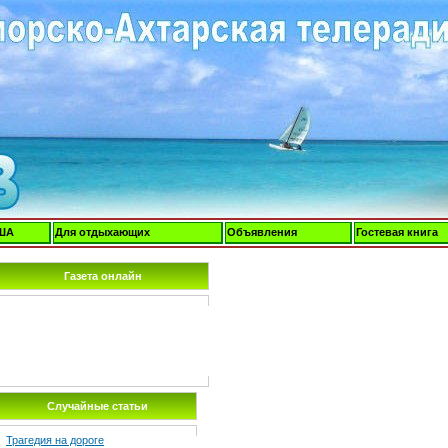
ША
Для отдыхающих
Объявления
Гостевая книга
Газета онлайн
Случайные статьи
Трагедия на дороге