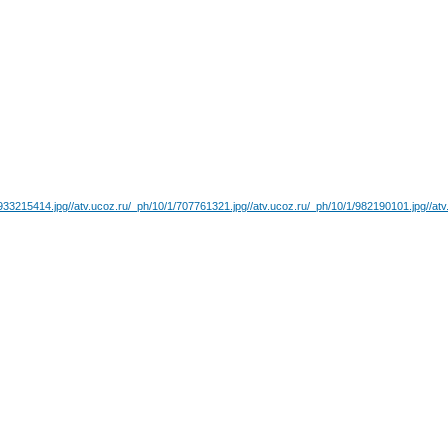
/933215414.jpg
//atv.ucoz.ru/_ph/10/1/707761321.jpg
//atv.ucoz.ru/_ph/10/1/982190101.jpg
//at