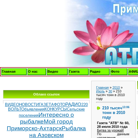
Главная
О нас
Видео
Газета
Радио
Фото
АФИ
Главная
»
2010
»
Июль
»
30
» 210
Облако ссылок
тысяч тонн в 2010
году
РАДИО
ВИДЕОНОВОСТИ
ГАЗЕТА
ФОТО
220
210 тысяч
13:06
ВОЛЬТ
Объявления
КОНКУРСЫ
Сельские
тонн в 2010
Интересно о
поселения
году
рыбалке
Мой город
Газета "АТВ" № 60,
28 июля 2010 года
Приморско-Ахтарск
Рыбалка
Битва за урожай!
на Азовском
По данным
управления