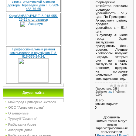
стоматологической клиники
фермерские
доктора Переведенцева Т. 8-909-
хозяйства показали
458-76-65
среднюю
урожайность – 51,7
Кафе"АКВАРИУМ" Т. 8-918-955-
ц/га. По Приморско-
23-13 стол заказов
Ахтарскому району
средняя
урожайность – 51,4
ц/га.
В субботу 31 июля
город будет
заслуженно
праздновать День
Профессиональный ремонт
урожая. Лучшие
компьютеров и ноутбуков Т. 8-
хлеборобы получат
918-378-24-24.
награды, которые
они по праву
заслужили в этом
сложном, щедром
на погодные
испытания для
земледельцев году.
Просмотров
: 528 |
Добавил
:
atv
|
Рейтинг
:
Друзья сайта
0.0
/
0
Всего
Мой город Приморско-Ахтарск
комментариев
:
0
ООО "Азовская волна"
О аквариуме
Добавлять
Турклуб "Славяне"
комментарии могут
Рыбалка на Азове
только
зарегистрированные
Аквариум дома
пользователи.
[
Регистрация
|
Вход
]
Рыбалка на Азовском море