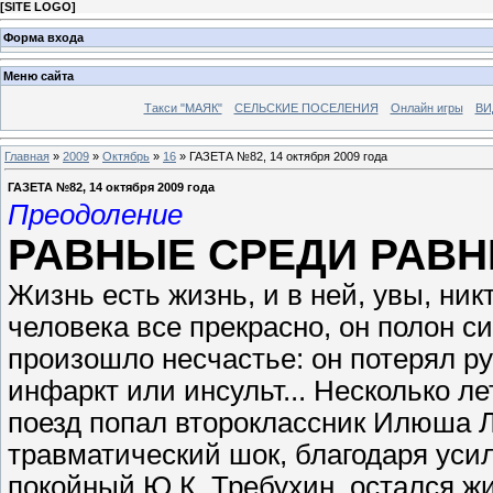
[
SITE LOGO
]
Форма входа
Меню сайта
Такси "МАЯК"
СЕЛЬСКИЕ ПОСЕЛЕНИЯ
Онлайн игры
ВИ
Главная
»
2009
»
Октябрь
»
16
» ГАЗЕТА №82, 14 октября 2009 года
ГАЗЕТА №82, 14 октября 2009 года
Преодоление
РАВНЫЕ СРЕДИ РАВ
Жизнь есть жизнь, и в ней, увы, никт
человека все прекрасно, он полон с
произошло несчастье: он потерял рук
инфаркт или инсульт... Несколько лет
поезд попал второклассник Илюша 
травматический шок, благодаря уси
покойный Ю.К. Требухин, остался жи