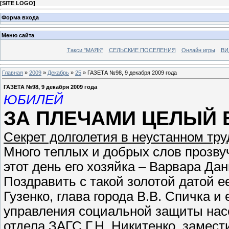
[
SITE LOGO
]
Форма входа
Меню сайта
Такси "МАЯК"
СЕЛЬСКИЕ ПОСЕЛЕНИЯ
Онлайн игры
ВИ
Главная
»
2009
»
Декабрь
»
25
» ГАЗЕТА №98, 9 декабря 2009 года
ГАЗЕТА №98, 9 декабря 2009 года
ЮБИЛЕЙ
ЗА ПЛЕЧАМИ ЦЕЛЫЙ 
Секрет долголетия в неустанном тр
Много теплых и добрых слов прозву
этот день его хозяйка – Варвара Да
Поздравить с такой золотой датой 
Гузенко, глава города В.В. Спичка и
управления социальной защиты насе
отдела ЗАГС Г.Н. Никитенко, замест