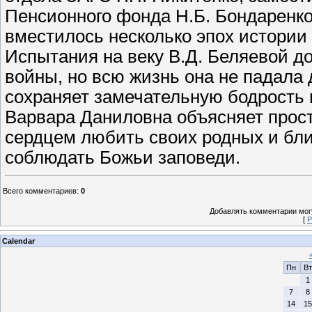
Пенсионного фонда Н.Б. Бондаренко
вместилось несколько эпох истории
Испытания на веку В.Д. Беляевой д
войны, но всю жизнь она не падала 
сохраняет замечательную бодрость 
Варвара Даниловна объясняет просто
сердцем любить своих родных и бли
соблюдать Божьи заповеди.
Всего комментариев
:
0
Добавлять комментарии могу
[
Р
Calendar
Пн
Вт
1
7
8
14
15