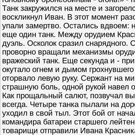
Танк закружился на месте и загорел
воскликнул Иван. В этот момент ра
упали замертво. Остались вдвоем: 
еще один танк. Между орудием Крас
дуэль. Осколок сразил снарядного. 
проворно вращали механизмы оруди
вражеский танк. Еще секунда и - пр
окутало огнем и дымом грохнувшего
оторвало левую руку. Сержант на ми
страшную боль, одной рукой навел о
Как прощальный салют, позвучал вы
всегда. Четыре танка пылали на доро
уходил в свой тыл. Этот бой от нача
командира батареи старшего лейтена
товарищи отправили Ивана Красника