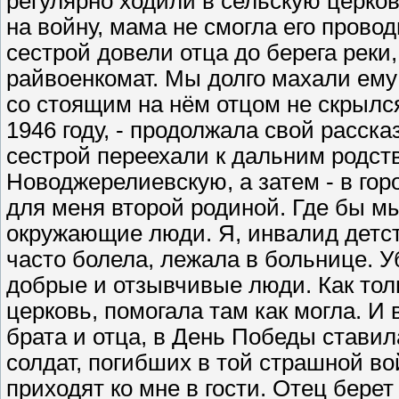
регулярно ходили в сельскую церков
на войну, мама не смогла его провод
сестрой довели отца до берега реки
райвоенкомат. Мы долго махали ему
со стоящим на нём отцом не скрылся
1946 году, - продолжала свой расск
сестрой переехали к дальним родств
Новоджерелиевскую, а затем - в гор
для меня второй родиной. Где бы мы
окружающие люди. Я, инвалид детст
часто болела, лежала в больнице. У
добрые и отзывчивые люди. Как тол
церковь, помогала там как могла. И 
брата и отца, в День Победы ставил
солдат, погибших в той страшной вой
приходят ко мне в гости. Отец берет