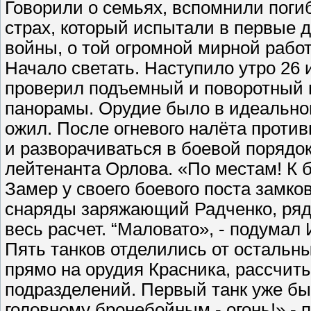
Говорили о семьях, вспомнили поги
страх, который испытали в первые 
войны, о той огромной мирной работ
Начало светать. Наступило утро 26 
проверил подъемный и поворотный 
панорамы. Орудие было в идеальном
ожил. После огневого налёта против
и разворачиваться в боевой порядок
лейтенанта Орлова. «По местам! К б
Замер у своего боевого поста замко
снаряды заряжающий Радченко, ряд
весь расчет. “Маловато», - подумал
Пять танков отделились от остальны
прямо на орудия Красника, рассчит
подразделений. Первый танк уже был
головному бронебойным - огонь!» - 