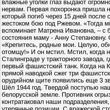
влажные уголки глаз выдают огромно
нервам. Первая похоронка пришла н
который погиб через 15 дней после о
жестоком бою под Ржевом. «Тогда м
вспоминает Матрена Ивановна, – с 
состояния маму - Анну Степановну. 
«Крепитесь, родные мои. Целую, о
отомщу!» И он мстил. Мстил, когда 
Сталинграде у тракторного завода, 
первый фашистский танк. Когда на К
прямой наводкой сжег три фашистск
орудийном щите появились еще 3 зве
Шёл 1944 год. Твердой поступью на
белорусской земле. Противник огры
контратаковал наши подразделения,
утерянные позиции. С вражеской ст