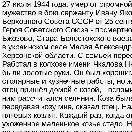
27 июля 1944 года, умер от огромно
мужество в бою сержанту Ивану Як
Верховного Совета СССР от 25 сент
Героя Советского Союза - посмертно
Бжозово, Стара-Белостохского воево
в украинском селе Малая Александр
Херсонской области. С семьей перее
Работал в колхозе имени Чкалова Н
были золотые руки. Он был хороши
столярные и кузнечные работы, но 
отец пришёл домой с козой, - вспом
ним рассчитался селянин. Коза была
передавая козу мне, сказал отец. 
пятерых козлят. Каждый раз, когда о
ухоженное маленькое козье стадо.