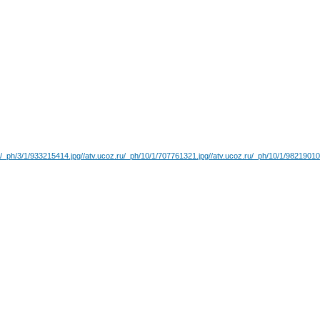
u/_ph/3/1/933215414.jpg
//atv.ucoz.ru/_ph/10/1/707761321.jpg
//atv.ucoz.ru/_ph/10/1/98219010