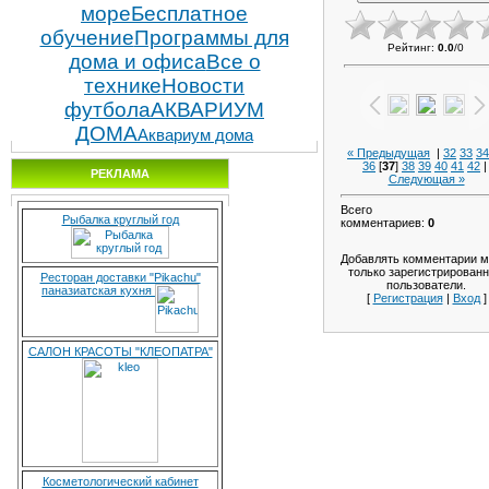
море
Бесплатное
обучение
Программы для
Рейтинг
:
0.0
/
0
дома и офиса
Все о
технике
Новости
футбола
АКВАРИУМ
ДОМА
Аквариум дома
« Предыдущая
|
32
33
34
36
[
37
]
38
39
40
41
42
РЕКЛАМА
Следующая »
Всего
Рыбалка круглый год
комментариев
:
0
Добавлять комментарии м
только зарегистрирован
Ресторан доставки "Pikachu"
пользователи.
паназиатская кухня
[
Регистрация
|
Вход
]
САЛОН КРАСОТЫ "КЛЕОПАТРА"
Косметологический кабинет