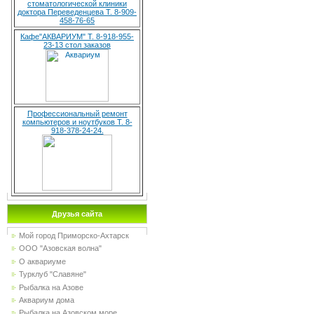
стоматологической клиники
доктора Переведенцева Т. 8-909-
458-76-65
Кафе"АКВАРИУМ" Т. 8-918-955-
23-13 стол заказов
Профессиональный ремонт
компьютеров и ноутбуков Т. 8-
918-378-24-24.
Друзья сайта
Мой город Приморско-Ахтарск
ООО "Азовская волна"
О аквариуме
Турклуб "Славяне"
Рыбалка на Азове
Аквариум дома
Рыбалка на Азовском море