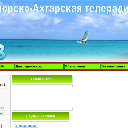
ША
Для отдыхающих
Объявления
Гостевая книга
Газета онлайн
ия 1
:
:
atv
ю в
Случайные статьи
Отзвуки времен