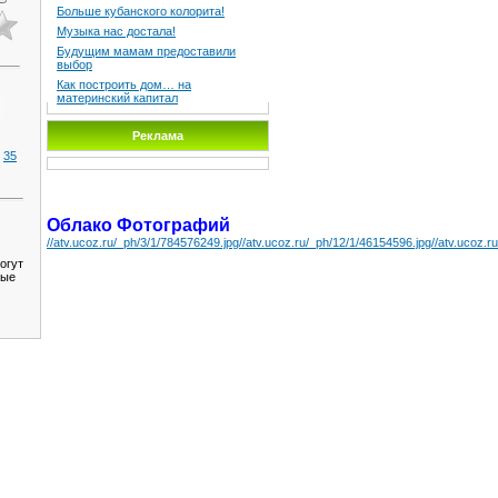
Больше кубанского колорита!
Музыка нас достала!
Будущим мамам предоставили
выбор
Как построить дом… на
материнский капитал
Реклама
35
|
Облако Фотографий
//atv.ucoz.ru/_ph/3/1/784576249.jpg
//atv.ucoz.ru/_ph/12/1/46154596.jpg
//atv.ucoz.r
огут
ные