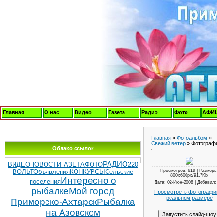
Главная
О нас
Видео
Газета
Радио
Фото
АФИ
Главная
»
Фотоальбом
»
Свежий ветер
» Фотограф
Облако ссылок
РАДИО
ВИДЕОНОВОСТИ
ГАЗЕТА
ФОТО
220
Просмотров
: 619 |
Размеры
ВОЛЬТ
Объявления
КОНКУРСЫ
Сельские
800x600px/91.7Kb
Интересно о
поселения
Дата
: 02-Июн-2008 |
Добавил
рыбалке
Мой город
Просмотреть фотографи
реальном размере
Приморско-Ахтарск
Рыбалка
на Азовском