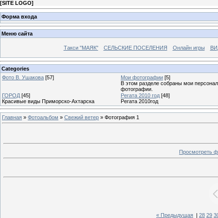
[
SITE LOGO
]
Форма входа
Меню сайта
Такси "МАЯК"
СЕЛЬСКИЕ ПОСЕЛЕНИЯ
Онлайн игры
ВИ
Categories
Фото В. Ушакова
[57]
Мои фотографии
[5]
В этом разделе собраны мои персона
фотографии.
ГОРОД
[45]
Регата 2010 год
[48]
Красивые виды Приморско-Ахтарска
Регата 2010год
Главная
»
Фотоальбом
»
Свежий ветер
» Фотография 1
Просмотреть ф
« Предыдущая
|
28
29
3