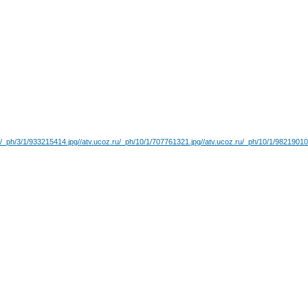
u/_ph/3/1/933215414.jpg
//atv.ucoz.ru/_ph/10/1/707761321.jpg
//atv.ucoz.ru/_ph/10/1/98219010