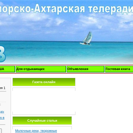
ША
Для отдыхающих
Объявления
Гостевая книга
Газета онлайн
ия 1
:
:
atv
ю в
Случайные статьи
Молочные реки, творожные