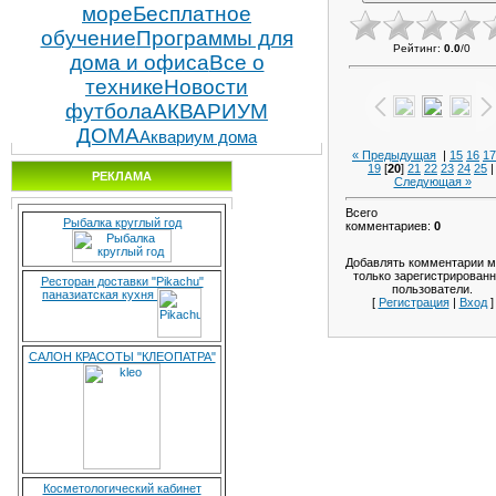
море
Бесплатное
обучение
Программы для
Рейтинг
:
0.0
/
0
дома и офиса
Все о
технике
Новости
футбола
АКВАРИУМ
ДОМА
Аквариум дома
« Предыдущая
|
15
16
17
19
[
20
]
21
22
23
24
25
РЕКЛАМА
Следующая »
Всего
Рыбалка круглый год
комментариев
:
0
Добавлять комментарии м
только зарегистрирован
Ресторан доставки "Pikachu"
пользователи.
паназиатская кухня
[
Регистрация
|
Вход
]
САЛОН КРАСОТЫ "КЛЕОПАТРА"
Косметологический кабинет