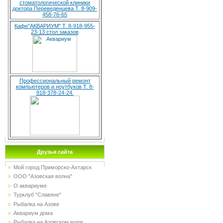
стоматологической клиники
доктора Переведенцева Т. 8-909-
458-76-65
Кафе"АКВАРИУМ" Т. 8-918-955-
23-13 стол заказов
Профессиональный ремонт
компьютеров и ноутбуков Т. 8-
918-378-24-24.
Друзья сайта
Мой город Приморско-Ахтарск
ООО "Азовская волна"
О аквариуме
Турклуб "Славяне"
Рыбалка на Азове
Аквариум дома
Рыбалка на Азовском море