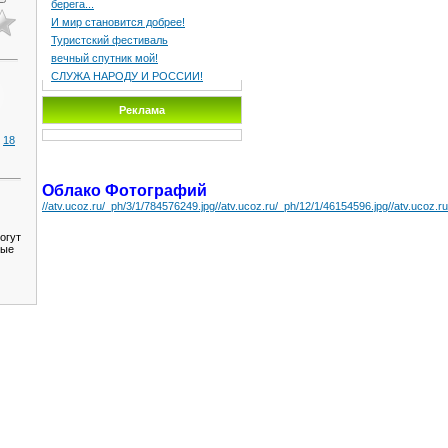
берега...
И мир становится добрее!
Туристский фестиваль
вечный спутник мой!
СЛУЖА НАРОДУ И РОССИИ!
Реклама
18
|
Облако Фотографий
//atv.ucoz.ru/_ph/3/1/784576249.jpg
//atv.ucoz.ru/_ph/12/1/46154596.jpg
//atv.ucoz.r
огут
ные