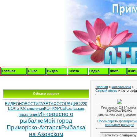
Главная
О нас
Видео
Газета
Радио
Фото
АФИ
Главная
»
Фотоальбом
»
Свежий ветер
» Фотограф
Облако ссылок
РАДИО
ВИДЕОНОВОСТИ
ГАЗЕТА
ФОТО
220
Просмотров
: 628 |
Размеры
ВОЛЬТ
Объявления
КОНКУРСЫ
Сельские
800x600px/109.6Kb
Интересно о
поселения
Дата
: 04-Июн-2008 |
Добавил
рыбалке
Мой город
Просмотреть фотографи
реальном размере
Приморско-Ахтарск
Рыбалка
на Азовском