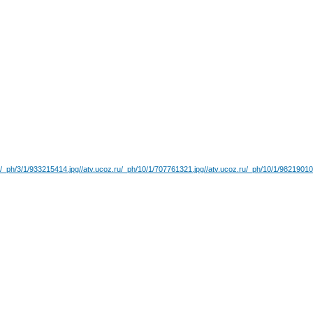
u/_ph/3/1/933215414.jpg
//atv.ucoz.ru/_ph/10/1/707761321.jpg
//atv.ucoz.ru/_ph/10/1/98219010