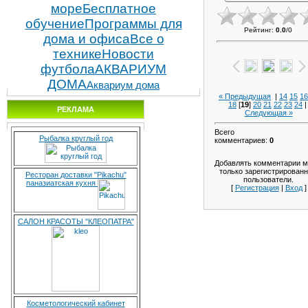
море
Бесплатное
обучение
Программы для
Рейтинг
:
0.0
/
0
дома и офиса
Все о
технике
Новости
футбола
АКВАРИУМ
ДОМА
Аквариум дома
« Предыдущая
|
14
15
16
18
[
19
]
20
21
22
23
24
РЕКЛАМА
Следующая »
Всего
Рыбалка круглый год
комментариев
:
0
Добавлять комментарии м
только зарегистрирован
Ресторан доставки "Pikachu"
пользователи.
паназиатская кухня
[
Регистрация
|
Вход
]
САЛОН КРАСОТЫ "КЛЕОПАТРА"
Косметологический кабинет