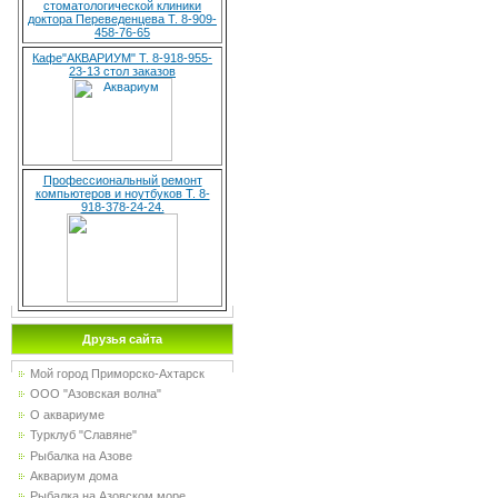
стоматологической клиники
доктора Переведенцева Т. 8-909-
458-76-65
Кафе"АКВАРИУМ" Т. 8-918-955-
23-13 стол заказов
Профессиональный ремонт
компьютеров и ноутбуков Т. 8-
918-378-24-24.
Друзья сайта
Мой город Приморско-Ахтарск
ООО "Азовская волна"
О аквариуме
Турклуб "Славяне"
Рыбалка на Азове
Аквариум дома
Рыбалка на Азовском море