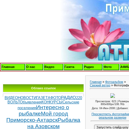
Главная
О нас
Видео
Газета
Радио
Фото
АФИ
Главная
»
Фотоальбом
»
Свежий ветер
» Фотограф
Облако ссылок
РАДИО
ВИДЕОНОВОСТИ
ГАЗЕТА
ФОТО
220
Просмотров
: 623 |
Размеры
ВОЛЬТ
Объявления
КОНКУРСЫ
Сельские
800x600px/108.7Kb
Интересно о
поселения
Дата
: 04-Июн-2008 |
Добавил
рыбалке
Мой город
Просмотреть фотографи
реальном размере
Приморско-Ахтарск
Рыбалка
на Азовском