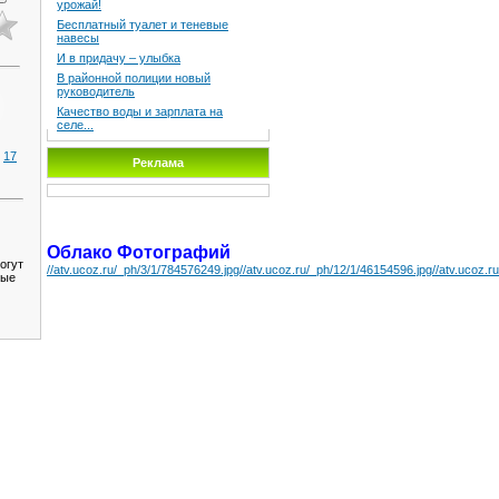
урожай!
Бесплатный туалет и теневые
навесы
И в придачу – улыбка
В районной полиции новый
руководитель
Качество воды и зарплата на
селе...
17
Реклама
|
Облако Фотографий
огут
//atv.ucoz.ru/_ph/3/1/784576249.jpg
//atv.ucoz.ru/_ph/12/1/46154596.jpg
//atv.ucoz.r
ные