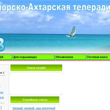
ША
Для отдыхающих
Объявления
Гостевая книга
Газета онлайн
ия 1
:
:
atv
ю в
Случайные статьи
Каравай, каравай, наш рекордный