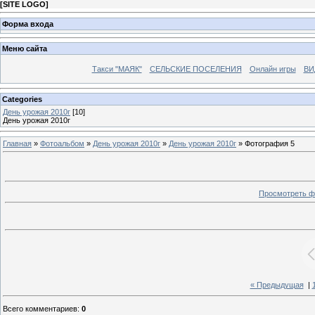
[
SITE LOGO
]
Форма входа
Меню сайта
Такси "МАЯК"
СЕЛЬСКИЕ ПОСЕЛЕНИЯ
Онлайн игры
ВИ
Categories
День урожая 2010г
[10]
День урожая 2010г
Главная
»
Фотоальбом
»
День урожая 2010г
»
День урожая 2010г
» Фотография 5
Просмотреть ф
« Предыдущая
|
Всего комментариев
:
0