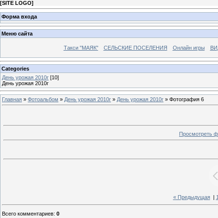
[
SITE LOGO
]
Форма входа
Меню сайта
Такси "МАЯК"
СЕЛЬСКИЕ ПОСЕЛЕНИЯ
Онлайн игры
ВИ
Categories
День урожая 2010г
[10]
День урожая 2010г
Главная
»
Фотоальбом
»
День урожая 2010г
»
День урожая 2010г
» Фотография 6
Просмотреть ф
« Предыдущая
|
Всего комментариев
:
0