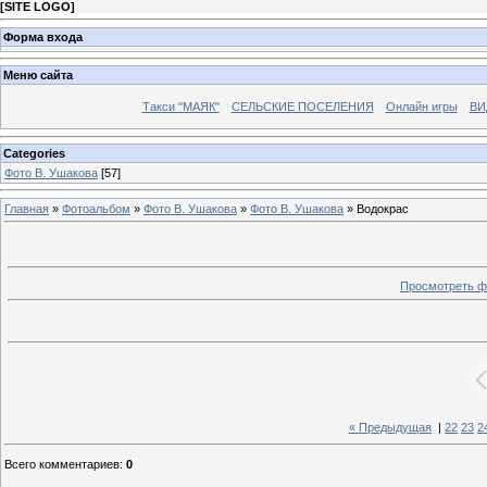
[
SITE LOGO
]
Форма входа
Меню сайта
Такси "МАЯК"
СЕЛЬСКИЕ ПОСЕЛЕНИЯ
Онлайн игры
ВИ
Categories
Фото В. Ушакова
[57]
Главная
»
Фотоальбом
»
Фото В. Ушакова
»
Фото В. Ушакова
» Водокрас
Просмотреть ф
« Предыдущая
|
22
23
2
Всего комментариев
:
0