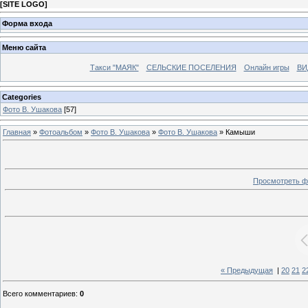
[
SITE LOGO
]
Форма входа
Меню сайта
Такси "МАЯК"
СЕЛЬСКИЕ ПОСЕЛЕНИЯ
Онлайн игры
ВИ
Categories
Фото В. Ушакова
[57]
Главная
»
Фотоальбом
»
Фото В. Ушакова
»
Фото В. Ушакова
» Камыши
Просмотреть ф
« Предыдущая
|
20
21
2
Всего комментариев
:
0