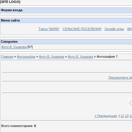
[
SITE LOGO
]
Форма входа
Меню сайта
Такси "МАЯК"
СЕЛЬСКИЕ ПОСЕЛЕНИЯ
Онлайн игры
ВИ
Categories
Фото В. Ушакова
[57]
Главная
»
Фотоальбом
»
Фото В. Ушакова
»
Фото В. Ушакова
» Фотография 7
Просмотреть ф
« Предыдущая
|
12
13
1
Всего комментариев
:
0