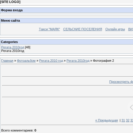
[
SITE LOGO
]
Форма входа
Меню сайта
Такси "МАЯК"
СЕЛЬСКИЕ ПОСЕЛЕНИЯ
Онлайн игры
ВИ
Categories
Регата 2010год
[48]
Регата 2010год
Главная
»
Фотоальбом
»
Регата 2010 год
»
Регата 2010год
» Фотография 2
Просмотреть ф
« Предыдущая
|
31
32
3
Всего комментариев
:
0