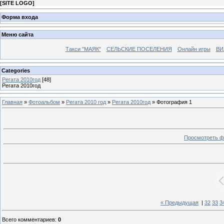
[
SITE LOGO
]
Форма входа
Меню сайта
Такси "МАЯК"
СЕЛЬСКИЕ ПОСЕЛЕНИЯ
Онлайн игры
ВИ
Categories
Регата 2010год
[48]
Регата 2010год
Главная
»
Фотоальбом
»
Регата 2010 год
»
Регата 2010год
» Фотография 1
Просмотреть ф
« Предыдущая
|
32
33
3
Всего комментариев
:
0