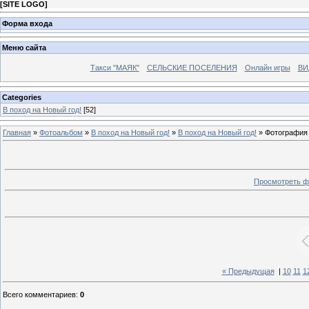
[
SITE LOGO
]
Форма входа
Меню сайта
Такси "МАЯК"
СЕЛЬСКИЕ ПОСЕЛЕНИЯ
Онлайн игры
ВИ
Categories
В поход на Новый год!
[52]
Главная
»
Фотоальбом
»
В поход на Новый год!
»
В поход на Новый год!
» Фотография
Просмотреть ф
« Предыдущая
|
10
11
1
Всего комментариев
:
0