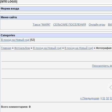
[
SITE LOGO
]
Форма входа
Меню сайта
Такси "МАЯК"
СЕЛЬСКИЕ ПОСЕЛЕНИЯ
Онлайн игры
ВИ
Categories
В поход на Новый год!
[52]
Главная
»
Фотоальбом
»
В поход на Новый год!
»
В поход на Новый год!
» Фотография
Просмотреть ф
« Предыдущая
|
31
32
3
Всего комментариев
:
0