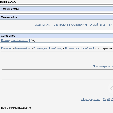
[
SITE LOGO
]
Форма входа
Меню сайта
Такси "МАЯК"
СЕЛЬСКИЕ ПОСЕЛЕНИЯ
Онлайн игры
ВИ
Categories
В поход на Новый год!
[52]
Главная
»
Фотоальбом
»
В поход на Новый год!
»
В поход на Новый год!
» Фотография
Просмотреть ф
« Предыдущая
|
27
28
2
Всего комментариев
:
0